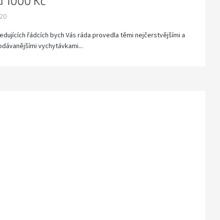
d 1000 Kč
020
ledujících řádcích bych Vás ráda provedla těmi nejčerstvějšími a
odávanějšími vychytávkami...