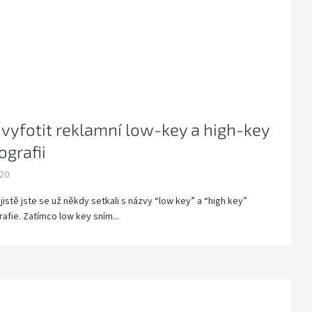
 vyfotit reklamní low-key a high-key
ografii
020
jistě jste se už někdy setkali s názvy “low key” a “high key”
rafie. Zatímco low key sním...