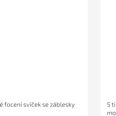
 focení svíček se záblesky
5 t
mo