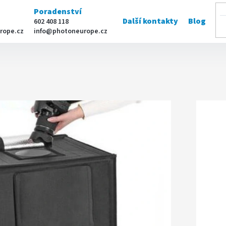
Poradenství
Další kontakty
Blog
602 408 118
rope.cz
info@photoneurope.cz