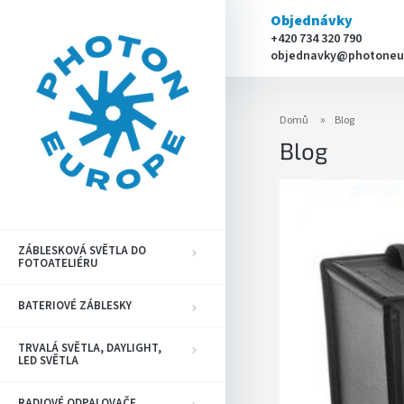
Přejít
Objednávky
na
+420 734 320 790
obsah
objednavky@photoneu
Domů
Blog
Blog
V
ý
p
i
ZÁBLESKOVÁ SVĚTLA DO
FOTOATELIÉRU
s
č
l
BATERIOVÉ ZÁBLESKY
á
n
TRVALÁ SVĚTLA, DAYLIGHT,
LED SVĚTLA
k
ů
RADIOVÉ ODPALOVAČE