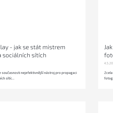
lay - jak se stát mistrem
Jak
 sociálních sítích
fot
4.5.2
je současnosti nejefektivnější nástroj pro propagaci
Zcela 
ch sítíc...
fotog