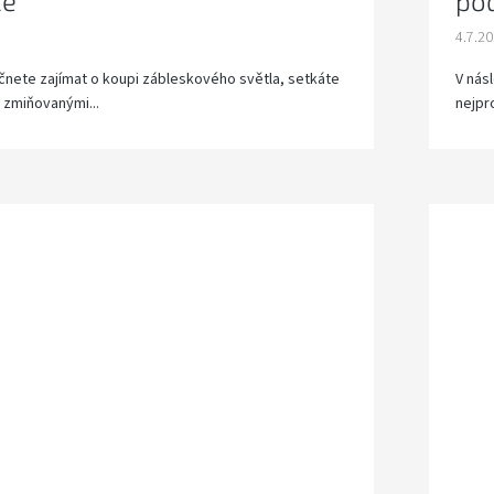
ce
po
4.7.2
začnete zajímat o koupi zábleskového světla, setkáte
V nás
 zmiňovanými...
nejpr