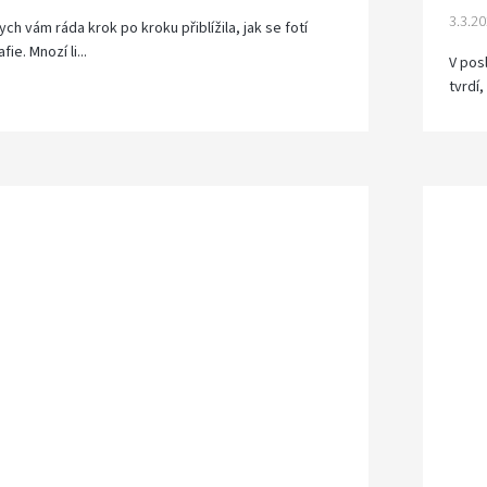
3.3.2
ch vám ráda krok po kroku přiblížila, jak se fotí
e. Mnozí li...
V pos
tvrdí,