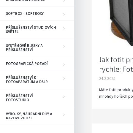
SOFTBOX - SOFTBOXY
PŘÍSLUŠENSTVÍ STUDIOVÝCH
SVĚTEL
SYSTÉMOVÉ BLESKY A
PŘÍSLUŠENSTVÍ
Jak fotit 
FOTOGRAFICKÁ POZADÍ
rychle: Fo
PŘÍSLUŠENSTVÍ K
24.2.2025
FOTOAPARÁTŮM A DSLR
Máte fotit produkty
PŘÍSLUŠENSTVÍ
mnohdy horších po
FOTOSTUDIO
VÝBOJKY, NÁHRADNÍ DÍLY A
KAZOVÉ ZBOŽÍ