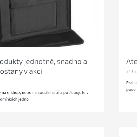
produkty jednotně, snadno a
Ate
tostany v akci
27.1.
Praha
posuno
 na e-shop, nebo na sociální sítě a potřebujete v
dmínkách jedno...