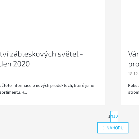
tví zábleskových světel -
Ván
eden 2020
pro
18.12
dočtete informace o nových produktech, které jsme
Pokud
sortimentu. H...
strom
S
1
10
t
r
O
NAHORU
á
v
n
l