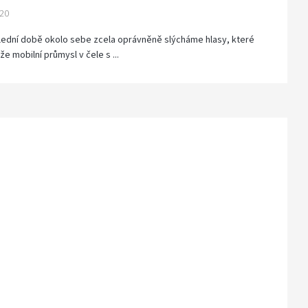
020
lední době okolo sebe zcela oprávněně slýcháme hlasy, které
 že mobilní průmysl v čele s ...