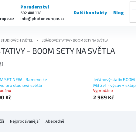
Poradenství
Další kontakty
Blog
602 408 118
rope.cz
info@photoneurope.cz
Í STUDIOVÝCH SVĚTEL
JEŘÁBOVÉ STATIVY - BOOM SETY NA SVĚTLA
TATIVY - BOOM SETY NA SVĚTLA
ší
M SET NEW - Rameno ke
Jeřábový stativ BOO
ivu pro studiová světla
M3 2v1 - výsuv + skláp
rodáno
Vyprodáno
90 Kč
2 989 Kč
žší
Nejprodávanější
Abecedně