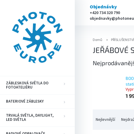
Přejít
Objednávky
na
+420 734 320 790
obsah
objednavky@photoneu
Domů
PŘÍSLUŠENSTV
JEŘÁBOVÉ S
Nejprodávaněj
BOO
ZÁBLESKOVÁ SVĚTLA DO
stat
FOTOATELIÉRU
Vyp
1 9
BATERIOVÉ ZÁBLESKY
Ř
TRVALÁ SVĚTLA, DAYLIGHT,
a
Nejlevnější
Nejdra
LED SVĚTLA
z
e
RADIOVÉ ODPALOVAČE