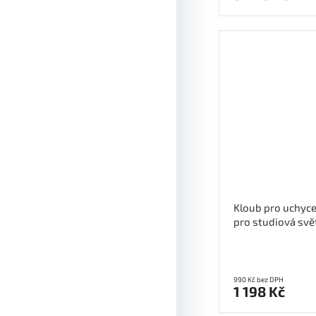
Kloub pro uchyce
pro studiová svě
990 Kč bez DPH
1 198 Kč