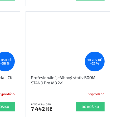
 050 KČ
10 285 KČ
–38 %
–27 %
la - CK
Profesionální jeřábový stativ BOOM-
STAND Pro M8 2v1
Vyprodáno
Vyprodáno
6 150 Kč bez DPH
OŠÍKU
DO KOŠÍKU
7 442 Kč