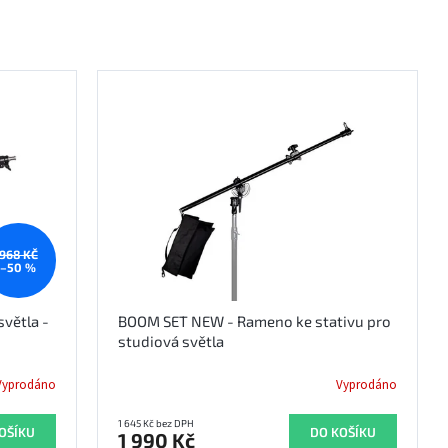
968 KČ
–50 %
světla -
BOOM SET NEW - Rameno ke stativu pro
studiová světla
Vyprodáno
Vyprodáno
1 645 Kč bez DPH
OŠÍKU
DO KOŠÍKU
1 990 Kč