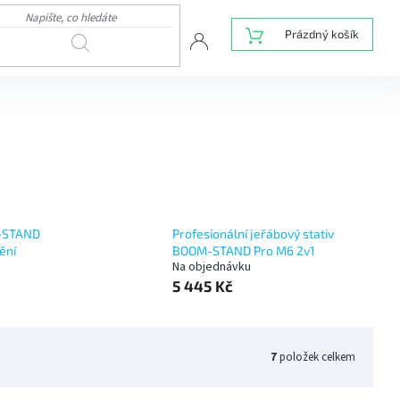
NÁKUPNÍ
Prázdný košík
HLEDAT
KOŠÍK
M-STAND
Profesionální jeřábový stativ
ění
BOOM-STAND Pro M6 2v1
Na objednávku
5 445 Kč
7
položek celkem