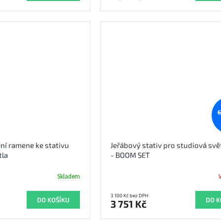
6
ní ramene ke stativu
Jeřábový stativ pro studiová svět
tla
- BOOM SET
Skladem
3 100 Kč bez DPH
DO KOŠÍKU
DO K
3 751 Kč