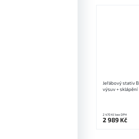
Jeřábový stativ
výsuv + sklápění
2 470 Kč bez DPH
2 989 Kč