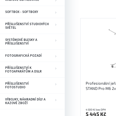
n
í
SOFTBOX - SOFTBOXY
p
V
r
ý
PŘÍSLUŠENSTVÍ STUDIOVÝCH
o
SVĚTEL
p
d
i
u
SYSTÉMOVÉ BLESKY A
s
k
PŘÍSLUŠENSTVÍ
p
t
r
ů
FOTOGRAFICKÁ POZADÍ
o
d
PŘÍSLUŠENSTVÍ K
u
FOTOAPARÁTŮM A DSLR
k
t
Profesionální je
PŘÍSLUŠENSTVÍ
ů
FOTOSTUDIO
STAND Pro M6 2v
VÝBOJKY, NÁHRADNÍ DÍLY A
KAZOVÉ ZBOŽÍ
4 500 Kč bez DPH
5 445 Kč