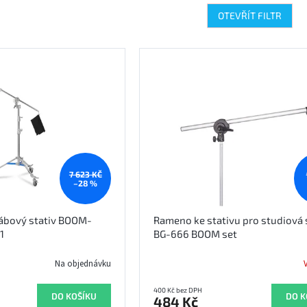
OTEVŘÍT FILTR
7 623 KČ
–28 %
řábový stativ BOOM-
Rameno ke stativu pro studiová 
1
BG-666 BOOM set
Na objednávku
400 Kč bez DPH
DO KOŠÍKU
DO K
484 Kč