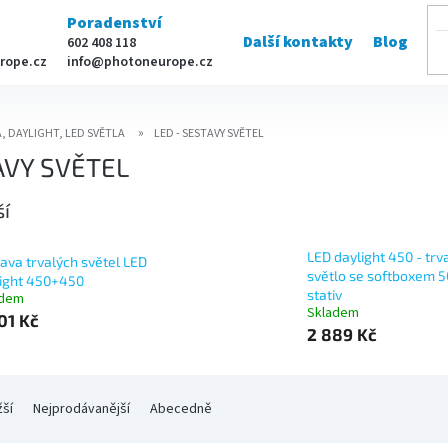
Poradenství
Další kontakty
Blog
602 408 118
rope.cz
info@photoneurope.cz
, DAYLIGHT, LED SVĚTLA
LED - SESTAVY SVĚTEL
AVY SVĚTEL
ší
LED daylight 450 - trv
ava trvalých světel LED
světlo se softboxem 5
ight 450+450
stativ
adem
Skladem
01 Kč
2 889 Kč
žší
Nejprodávanější
Abecedně