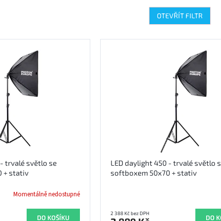
OTEVŘÍT FILTR
- trvalé světlo se
LED daylight 450 - trvalé světlo 
+ stativ
softboxem 50x70 + stativ
Momentálně nedostupné
2 388 Kč bez DPH
DO KOŠÍKU
DO K