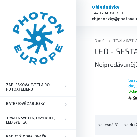
Přejít
Objednávky
na
+420 734 320 790
obsah
objednavky@photoneu
Domů
TRVALÁ SVĚTLA
LED - SEST
Nejprodávaněj
Sest
ZÁBLESKOVÁ SVĚTLA DO
dayl
FOTOATELIÉRU
Skl
4 9
BATERIOVÉ ZÁBLESKY
Ř
TRVALÁ SVĚTLA, DAYLIGHT,
LED SVĚTLA
a
Nejlevnější
Nejdra
z
RADIOVÉ ODPALOVAČE