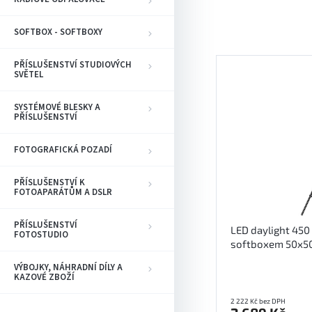
e
n
í
SOFTBOX - SOFTBOXY
p
V
r
PŘÍSLUŠENSTVÍ STUDIOVÝCH
ý
SVĚTEL
o
p
d
i
SYSTÉMOVÉ BLESKY A
u
s
PŘÍSLUŠENSTVÍ
k
p
t
r
FOTOGRAFICKÁ POZADÍ
ů
o
d
PŘÍSLUŠENSTVÍ K
u
FOTOAPARÁTŮM A DSLR
k
t
PŘÍSLUŠENSTVÍ
LED daylight 450 
FOTOSTUDIO
ů
softboxem 50x50 
VÝBOJKY, NÁHRADNÍ DÍLY A
KAZOVÉ ZBOŽÍ
2 222 Kč bez DPH