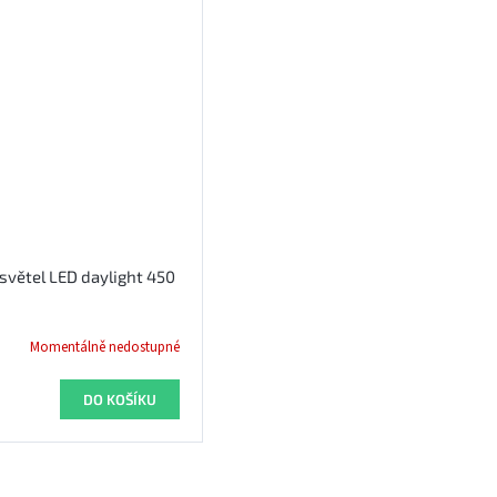
světel LED daylight 450
Momentálně nedostupné
DO KOŠÍKU
O