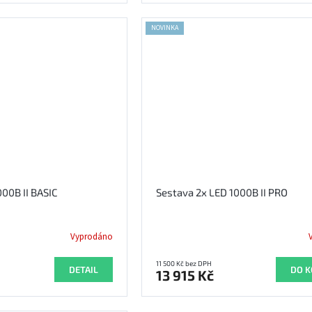
NOVINKA
000B II BASIC
Sestava 2x LED 1000B II PRO
Vyprodáno
11 500 Kč bez DPH
DETAIL
DO K
13 915 Kč