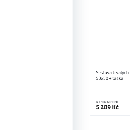
Sestava trvalých 
50x50 + taška
4 371 Kč bez DPH
5 289 Kč