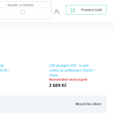
NÁKUPNÍ
Prázdný košík
HLEDAT
KOŠÍK
alé
LED daylight 450 - trvalé
0x70 +
světlo se softboxem 50x50 +
stativ
Momentálně nedostupné
2 689 Kč
10
položek celkem