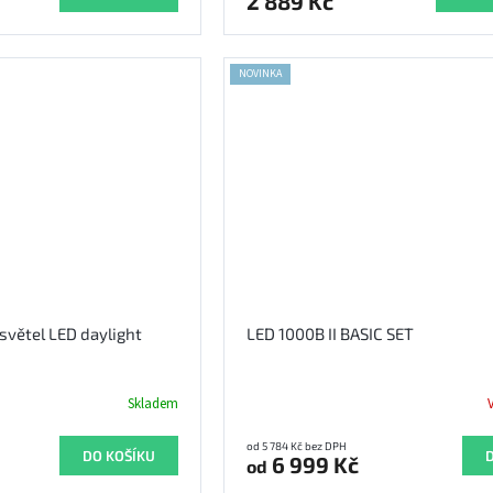
2 889 Kč
NOVINKA
světel LED daylight
LED 1000B II BASIC SET
Skladem
od 5 784 Kč bez DPH
DO KOŠÍKU
D
6 999 Kč
od