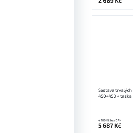
2 689 Kč
Sestava trvalých 
450+450 + taška
4 700 Kč bez DPH
5 687 Kč