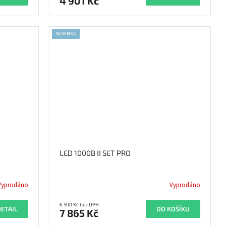
4 901 Kč
NOVINKA
LED 1000B II SET PRO
Vyprodáno
Vyprodáno
6 500 Kč bez DPH
ETAIL
DO KOŠÍKU
7 865 Kč