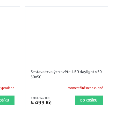
Sestava trvalých světel LED daylight 450
50x50
Vyprodáno
Momentálně nedostupné
3 718 Kč bez DPH
OŠÍKU
DO KOŠÍKU
4 499 Kč