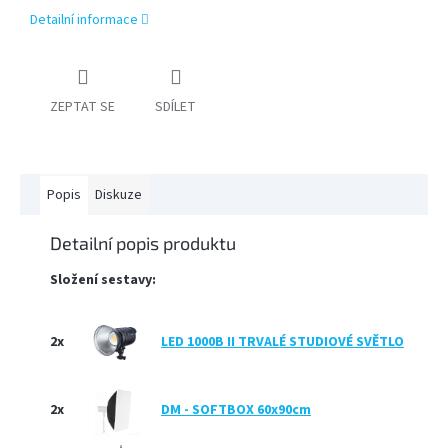
Detailní informace
PŘÍSLUŠENSTVÍ
FOTOSTUDIO
ZEPTAT SE
SDÍLET
VÝBOJKY,
NÁHRADNÍ
DÍLY
A
KAZOVÉ
Popis
Diskuze
ZBOŽÍ
Detailní popis produktu
Přihlášení
Složení sestavy:
2x
LED 1000B II TRVALÉ STUDIOVÉ SVĚTLO
2x
DM - SOFTBOX 60x90cm