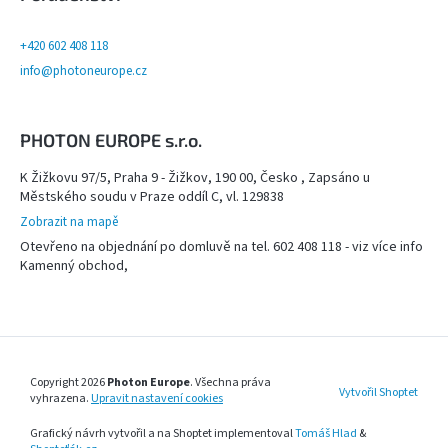
+420 602 408 118
info@photoneurope.cz
PHOTON EUROPE s.r.o.
K Žižkovu 97/5, Praha 9 - Žižkov, 190 00, Česko , Zapsáno u
Městského soudu v Praze oddíl C, vl. 129838
Zobrazit na mapě
Otevřeno na objednání po domluvě na tel. 602 408 118 - viz více info
Kamenný obchod,
Copyright 2026
Photon Europe
. Všechna práva
Vytvořil Shoptet
vyhrazena.
Upravit nastavení cookies
Grafický návrh vytvořil a na Shoptet implementoval
Tomáš Hlad
&