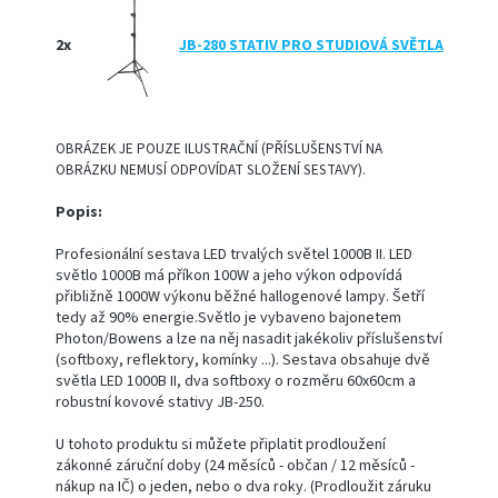
2x
JB-280 STATIV PRO STUDIOVÁ SVĚTLA
OBRÁZEK JE POUZE ILUSTRAČNÍ (PŘÍSLUŠENSTVÍ NA
OBRÁZKU NEMUSÍ ODPOVÍDAT SLOŽENÍ SESTAVY).
Popis:
Profesionální sestava LED trvalých světel 1000B II. LED
světlo 1000B má příkon 100W a jeho výkon odpovídá
přibližně 1000W výkonu běžné hallogenové lampy. Šetří
tedy až 90% energie.Světlo je vybaveno bajonetem
Photon/Bowens a lze na něj nasadit jakékoliv příslušenství
(softboxy, reflektory, komínky ...). Sestava obsahuje dvě
světla LED 1000B II, dva softboxy o rozměru 60x60cm a
robustní kovové stativy JB-250.
U tohoto produktu si můžete připlatit prodloužení
zákonné záruční doby (24 měsíců - občan / 12 měsíců -
nákup na IČ) o jeden, nebo o dva roky. (Prodloužit záruku