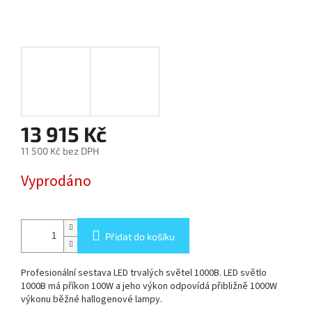
SOFTBOX
-
SOFTBOXY
PŘÍSLUŠENSTVÍ
STUDIOVÝCH
SVĚTEL
13 915 Kč
SYSTÉMOVÉ
11 500 Kč bez DPH
BLESKY
A
Měrná
PŘÍSLUŠENSTVÍ
Vyprodáno
cena:
FOTOGRAFICKÁ
POZADÍ
Přidat do košíku
PŘÍSLUŠENSTVÍ
Profesionální sestava LED trvalých světel 1000B.
LED světlo
K
FOTOAPARÁTŮM
1000B má příkon 100W a jeho výkon odpovídá přibližně 1000W
A
výkonu běžné hallogenové lampy.
DSLR