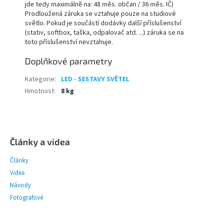
jde tedy maximálně na: 48 měs. občan / 36 měs. IČ)
Prodloužená záruka se vztahuje pouze na studiové
světlo. Pokud je součástí dodávky další příslušenství
(stativ, softbox, taška, odpalovač atd. ...) záruka se na
toto příslušenství nevztahuje.
Doplňkové parametry
Kategorie
:
LED - SESTAVY SVĚTEL
Hmotnost
:
8 kg
Z
á
p
Články a videa
a
Články
t
í
Videa
Návody
Fotografové