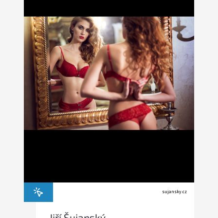
sujansky.cz
Jiří Šujanský