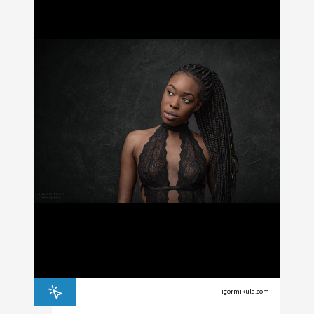
PŘÍSLUŠENSTVÍ
FOTOSTUDIO
VÝBOJKY,
NÁHRADNÍ
DÍLY
A
KAZOVÉ
ZBOŽÍ
Přihlášení
igormikula.com