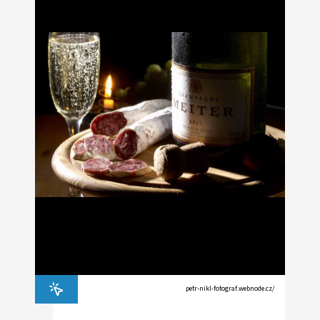
petr-nikl-fotograf.webnode.cz/