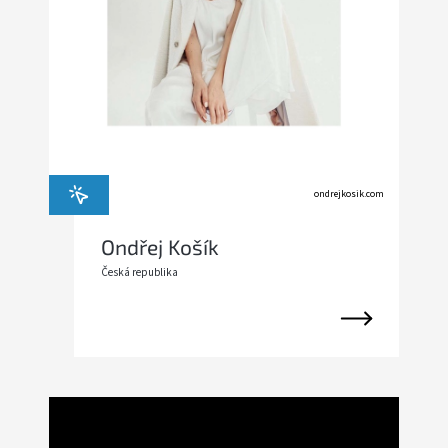
SOFTBOX
-
SOFTBOXY
PŘÍSLUŠENSTVÍ
STUDIOVÝCH
SVĚTEL
ondrejkosik.com
SYSTÉMOVÉ
BLESKY
A
Ondřej Košík
PŘÍSLUŠENSTVÍ
Česká republika
FOTOGRAFICKÁ
POZADÍ
PŘÍSLUŠENSTVÍ
K
FOTOAPARÁTŮM
A
DSLR