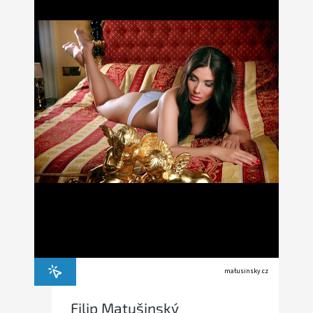
matusinsky.cz
Filip Matušinský