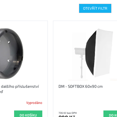
OTEVŘÍT FILTR
 dalšího příslušenství
DM - SOFTBOX 60x90 cm
eď
Vyprodáno
736 Kč bez DPH
DO KOŠÍKU
DO K