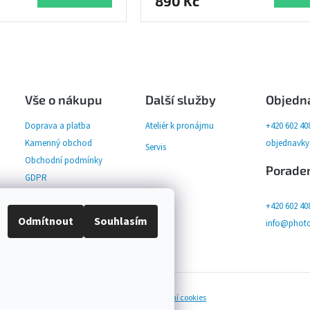
890 Kč
O
v
l
á
Vše o nákupu
Další služby
Objedn
d
a
c
Doprava a platba
Ateliér k pronájmu
+420 602 40
í
Kamenný obchod
objednavk
Servis
p
Obchodní podmínky
r
Porade
v
GDPR
k
y
+420 602 40
v
Odmítnout
Souhlasím
info@photo
ý
p
i
s
u
rope
. Všechna práva vyhrazena.
Upravit nastavení cookies