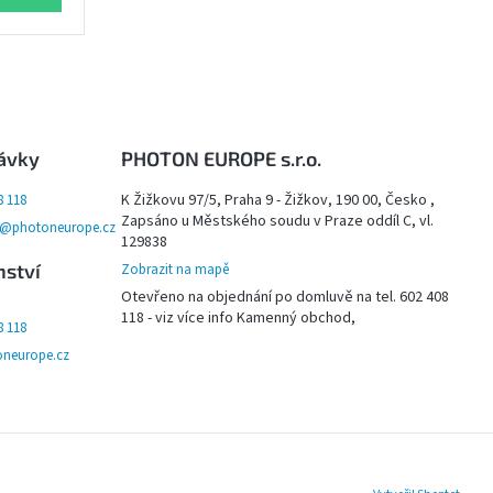
ávky
PHOTON EUROPE s.r.o.
K Žižkovu 97/5, Praha 9 - Žižkov, 190 00, Česko ,
8 118
Zapsáno u Městského soudu v Praze oddíl C, vl.
y@photoneurope.cz
129838
nství
Zobrazit na mapě
Otevřeno na objednání po domluvě na tel. 602 408
118 - viz více info Kamenný obchod,
8 118
neurope.cz