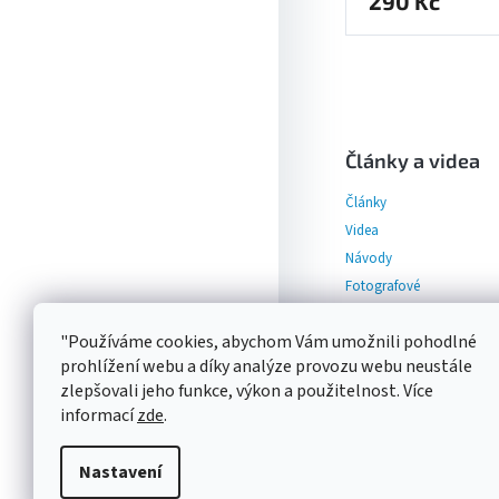
290 Kč
Z
á
p
Články a videa
a
Články
t
í
Videa
Návody
Fotografové
"Používáme cookies, abychom Vám umožnili pohodlné
prohlížení webu a díky analýze provozu webu neustále
zlepšovali jeho funkce, výkon a použitelnost. Více
informací
zde
.
Nastavení
Copyright 2026
Photon Eu