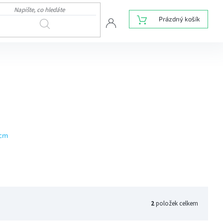
NÁKUPNÍ
Prázdný košík
HLEDAT
KOŠÍK
 cm
2
položek celkem