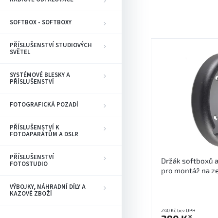
e
n
í
SOFTBOX - SOFTBOXY
p
V
r
PŘÍSLUŠENSTVÍ STUDIOVÝCH
ý
SVĚTEL
o
p
d
i
SYSTÉMOVÉ BLESKY A
u
s
PŘÍSLUŠENSTVÍ
k
p
t
r
FOTOGRAFICKÁ POZADÍ
ů
o
d
PŘÍSLUŠENSTVÍ K
u
FOTOAPARÁTŮM A DSLR
k
t
PŘÍSLUŠENSTVÍ
Držák softboxů a
FOTOSTUDIO
ů
pro montáž na z
VÝBOJKY, NÁHRADNÍ DÍLY A
KAZOVÉ ZBOŽÍ
240 Kč bez DPH