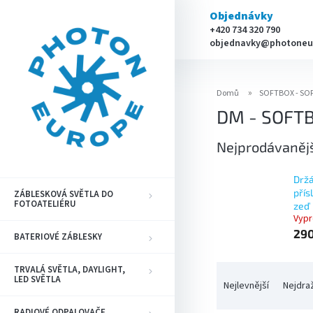
Přejít
Objednávky
na
+420 734 320 790
obsah
objednavky@photoneu
Domů
SOFTBOX - SO
DM - SOFT
Nejprodávaněj
Držá
přís
ZÁBLESKOVÁ SVĚTLA DO
FOTOATELIÉRU
zeď
Vyp
290
BATERIOVÉ ZÁBLESKY
Ř
TRVALÁ SVĚTLA, DAYLIGHT,
LED SVĚTLA
a
Nejlevnější
Nejdra
z
RADIOVÉ ODPALOVAČE