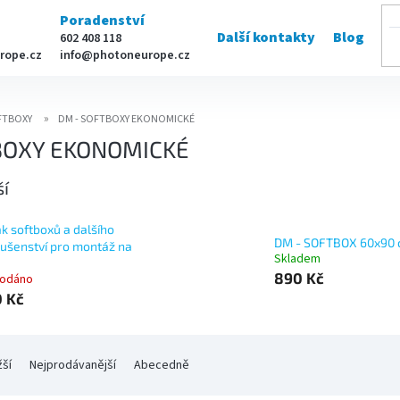
Poradenství
Další kontakty
Blog
602 408 118
rope.cz
info@photoneurope.cz
FTBOXY
DM - SOFTBOXY EKONOMICKÉ
BOXY EKONOMICKÉ
ší
k softboxů a dalšího
DM - SOFTBOX 60x90
lušenství pro montáž na
Skladem
890 Kč
rodáno
 Kč
žší
Nejprodávanější
Abecedně