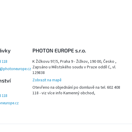
ávky
PHOTON EUROPE s.r.o.
K Žižkovu 97/5, Praha 9 - Žižkov, 190 00, Česko ,
8 118
Zapsáno u Městského soudu v Praze oddíl C, vl.
y@photoneurope.cz
129838
nství
Zobrazit na mapě
Otevřeno na objednání po domluvě na tel. 602 408
118 - viz více info Kamenný obchod,
8 118
neurope.cz