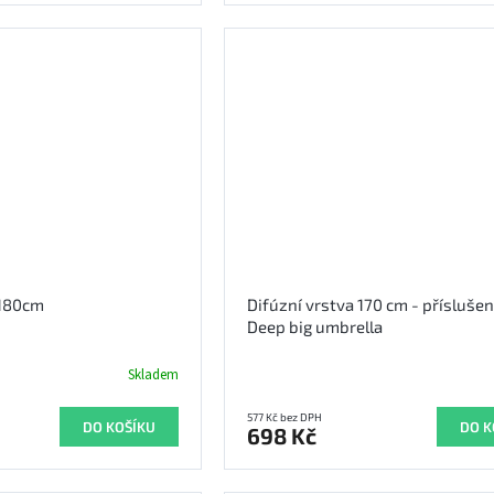
 180cm
Difúzní vrstva 170 cm - příslušen
Deep big umbrella
Skladem
577 Kč bez DPH
DO KOŠÍKU
DO K
698 Kč