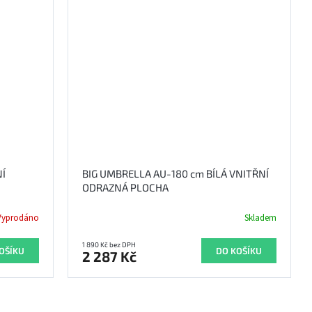
NÍ
BIG UMBRELLA AU-180 cm BÍLÁ VNITŘNÍ
ODRAZNÁ PLOCHA
Vyprodáno
Skladem
1 890 Kč bez DPH
OŠÍKU
DO KOŠÍKU
2 287 Kč