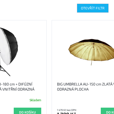
OTEVŘÍT FILTR
-180 cm + DIFÚZNÍ
BIG UMBRELLA AU-150 cm ZLATÁ
Á VNITŘNÍ ODRAZNÁ
ODRAZNÁ PLOCHA
Skladem
1 479 Kč bez DPH
DO KOŠÍKU
DO K