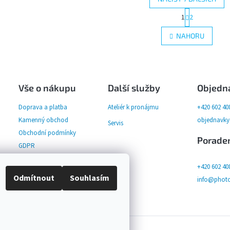
S
1
2
O
t
r
v
NAHORU
á
l
n
á
k
d
o
a
v
c
á
Vše o nákupu
Další služby
Objedn
í
n
p
í
Doprava a platba
Ateliér k pronájmu
+420 602 40
r
v
Kamenný obchod
objednavk
Servis
k
Obchodní podmínky
y
Porade
GDPR
v
ý
p
+420 602 40
i
Odmítnout
Souhlasím
info@photo
s
u