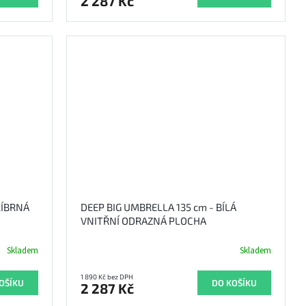
2 287 Kč
ŘÍBRNÁ
DEEP BIG UMBRELLA 135 cm - BÍLÁ
VNITŘNÍ ODRAZNÁ PLOCHA
Skladem
Skladem
1 890 Kč bez DPH
OŠÍKU
DO KOŠÍKU
2 287 Kč