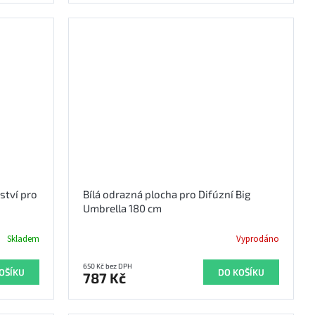
ství pro
Bílá odrazná plocha pro Difúzní Big
Umbrella 180 cm
Skladem
Vyprodáno
650 Kč bez DPH
OŠÍKU
DO KOŠÍKU
787 Kč