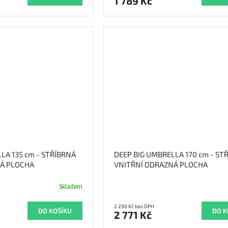
1 789 Kč
LA 135 cm - STŘÍBRNÁ
DEEP BIG UMBRELLA 170 cm - ST
NÁ PLOCHA
VNITŘNÍ ODRAZNÁ PLOCHA
Skladem
2 290 Kč bez DPH
DO KOŠÍKU
DO K
2 771 Kč