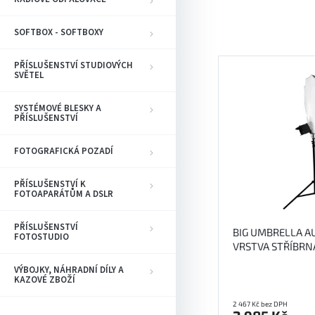
e
n
í
SOFTBOX - SOFTBOXY
p
V
r
PŘÍSLUŠENSTVÍ STUDIOVÝCH
ý
SVĚTEL
o
p
d
i
SYSTÉMOVÉ BLESKY A
u
s
PŘÍSLUŠENSTVÍ
k
p
t
r
FOTOGRAFICKÁ POZADÍ
ů
o
d
PŘÍSLUŠENSTVÍ K
u
FOTOAPARÁTŮM A DSLR
k
t
PŘÍSLUŠENSTVÍ
BIG UMBRELLA AU
FOTOSTUDIO
ů
VRSTVA STŘÍBRN
PLOCHA
VÝBOJKY, NÁHRADNÍ DÍLY A
KAZOVÉ ZBOŽÍ
2 467 Kč bez DPH