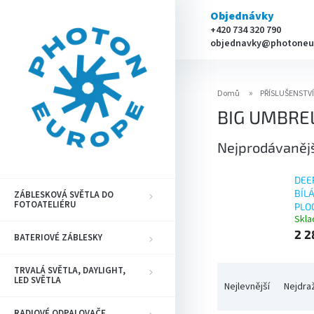
Přejít
Objednávky
na
+420 734 320 790
obsah
objednavky@photoneu
Domů
PŘÍSLUŠENSTV
BIG UMBRE
Nejprodávaněj
DEE
BÍL
ZÁBLESKOVÁ SVĚTLA DO
FOTOATELIÉRU
PLO
Skl
2 2
BATERIOVÉ ZÁBLESKY
Ř
TRVALÁ SVĚTLA, DAYLIGHT,
LED SVĚTLA
a
Nejlevnější
Nejdra
z
RADIOVÉ ODPALOVAČE