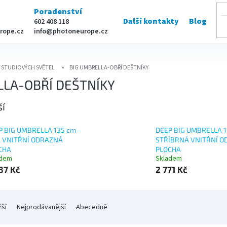
Poradenství
Další kontakty
Blog
602 408 118
rope.cz
info@photoneurope.cz
Í STUDIOVÝCH SVĚTEL
BIG UMBRELLA-OBŘÍ DEŠTNÍKY
LLA-OBŘÍ DEŠTNÍKY
ší
P BIG UMBRELLA 135 cm -
DEEP BIG UMBRELLA 1
Á VNITŘNÍ ODRAZNÁ
STŘÍBRNÁ VNITŘNÍ 
CHA
PLOCHA
adem
Skladem
87 Kč
2 771 Kč
žší
Nejprodávanější
Abecedně