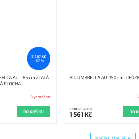
2 287 KČ
–57 %
RELLA AU-185 cm ZLATÁ
BIG UMBRELLA AU-150 cm DIFÚZ
NÁ PLOCHA
Vyprodáno
1 290 Kč bez DPH
DO KOŠÍKU
DO K
1 561 Kč
NAČÍST 7 DALŠÍCH