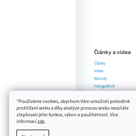
Z
á
p
Články a videa
a
Články
t
í
Videa
Návody
Fotografové
"Používáme cookies, abychom Vám umožnili pohodlné
prohlížení webu a díky analýze provozu webu neustále
zlepšovali jeho funkce, výkon a použitelnost. Více
informací
zde
.