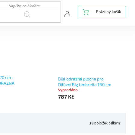
NÁKUPNÍ
Prázdný košík
HLEDAT
KOŠÍK
70 cm -
Bílá odrazná plocha pro
ODRAZNÁ
Difúzní Big Umbrella 180 cm
Vyprodáno
787 Kč
19
položek celkem