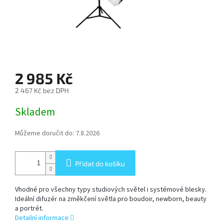
SOFTBOX
-
SOFTBOXY
PŘÍSLUŠENSTVÍ
STUDIOVÝCH
SVĚTEL
2 985 Kč
2 467 Kč bez DPH
SYSTÉMOVÉ
Měrná
BLESKY
Skladem
cena:
A
PŘÍSLUŠENSTVÍ
Můžeme doručit do:
7.8.2026
FOTOGRAFICKÁ
POZADÍ
Přidat do košíku
Vhodné pro všechny typy studiových světel i systémové blesky.
PŘÍSLUŠENSTVÍ
K
Ideální difuzér na změkčení světla pro boudoir, newborn, beauty
FOTOAPARÁTŮM
a portrét.
A
Detailní informace
DSLR