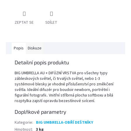
PŘÍSLUŠENSTVÍ
FOTOSTUDIO
ZEPTAT SE
SDÍLET
VÝBOJKY,
NÁHRADNÍ
DÍLY
Popis
Diskuze
A
KAZOVÉ
ZBOŽÍ
Detailní popis produktu
BIG UMBRELLA AU + DIFÚZNÍ VRSTVA pro všechny typy
Přihlášení
zábleskových světel, či trvalých světel, nebo 1-3
systémové blesky je vhodné příslušenství pro změkčení
světla. Ideální difuzér pro boudoir newborn, portrétní i
figurální fotografii.. Vnitřní stříbrná plocha softboxu a bílá
rozptylka zajistí opravdu bezestínové svícení.
Doplňkové parametry
Kategorie
:
BIG UMBRELLA-OBŘÍ DEŠTNÍKY
Hmotnost
:
3 kg