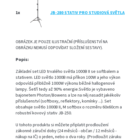
1x
JB-280 STATIV PRO STUDIOVÁ SVĚTLA
OBRÁZEK JE POUZE ILUSTRAČNÍ (PŘÍSLUŠENSTVÍ NA
OBRÁZKU NEMUSÍ ODPOVÍDAT SLOŽENÍ SESTAVY).
Popis:
Základní set LED trvalého světla 1000B II se softbalem a
stativem. LED světlo 1000B má příkon 100W a jeho výkon
odpovídá přibližně 1000W výkonu běžné hallogenové
lampy. Šetří tedy až 90% energie.Světlo je vybaveno
bajonetem Photon/Bowens a lze na něj nasadit jakékoliv
příslušenství (softboxy, reflektory, komínky ...). Set
obsahuje světlo 1000B II, M softbox o rozměru 60x60cm a
robustní kovový stativ JB-250.
U tohoto produktu si můžete připlatit prodloužení
zákonné záruční doby (24 měsíců - občan / 12 měsíců -
nákup na IČ) o jeden, nebo o dva roky. (Prodloužit záruku