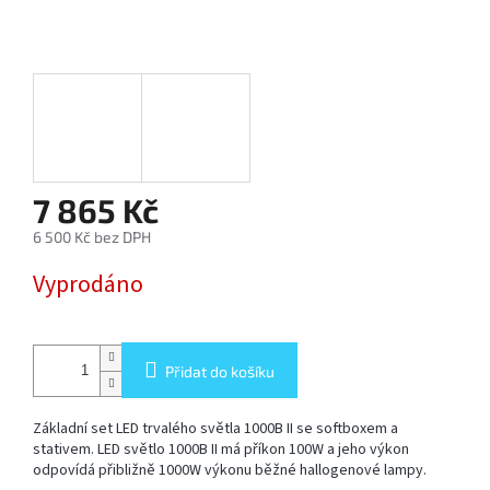
SOFTBOX
-
SOFTBOXY
PŘÍSLUŠENSTVÍ
STUDIOVÝCH
SVĚTEL
7 865 Kč
SYSTÉMOVÉ
6 500 Kč bez DPH
BLESKY
A
Měrná
PŘÍSLUŠENSTVÍ
Vyprodáno
cena:
FOTOGRAFICKÁ
POZADÍ
Přidat do košíku
PŘÍSLUŠENSTVÍ
Základní set LED trvalého světla 1000B II se softboxem a
K
FOTOAPARÁTŮM
stativem.
LED světlo 1000B II má příkon 100W a jeho výkon
A
odpovídá přibližně 1000W výkonu běžné hallogenové lampy.
DSLR