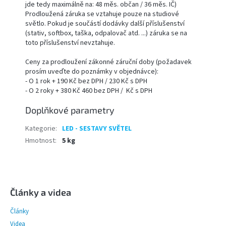
jde tedy maximálně na: 48 měs. občan / 36 měs. IČ)
Prodloužená záruka se vztahuje pouze na studiové
světlo. Pokud je součástí dodávky další příslušenství
(stativ, softbox, taška, odpalovač atd. ...) záruka se na
toto příslušenství nevztahuje.
Ceny za prodloužení zákonné záruční doby (požadavek
prosím uveďte do poznámky v objednávce):
- O 1 rok + 190 Kč bez DPH / 230 Kč s DPH
- O 2 roky + 380 Kč 460 bez DPH / Kč s DPH
Doplňkové parametry
Kategorie
:
LED - SESTAVY SVĚTEL
Hmotnost
:
5 kg
Z
á
p
Články a videa
a
Články
t
í
Videa