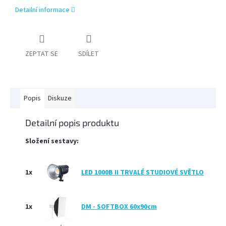
Detailní informace
PŘÍSLUŠENSTVÍ
FOTOSTUDIO
ZEPTAT SE
SDÍLET
VÝBOJKY,
NÁHRADNÍ
DÍLY
A
KAZOVÉ
Popis
Diskuze
ZBOŽÍ
Detailní popis produktu
Přihlášení
Složení sestavy:
1x
LED 1000B II TRVALÉ STUDIOVÉ SVĚTLO
1x
DM - SOFTBOX 60x90cm