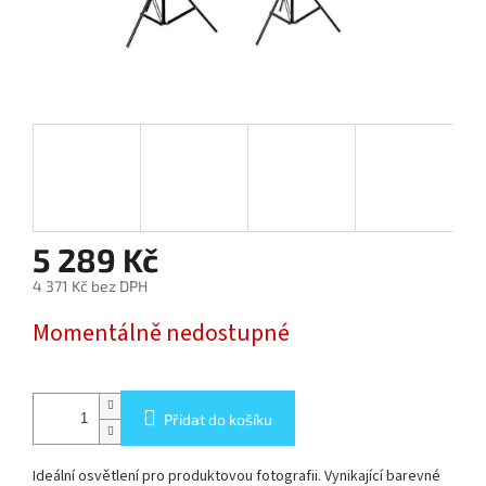
SOFTBOX
-
SOFTBOXY
PŘÍSLUŠENSTVÍ
STUDIOVÝCH
SVĚTEL
SYSTÉMOVÉ
BLESKY
5 289 Kč
A
PŘÍSLUŠENSTVÍ
4 371 Kč bez DPH
Měrná
Momentálně nedostupné
FOTOGRAFICKÁ
cena:
POZADÍ
PŘÍSLUŠENSTVÍ
Přidat do košíku
K
FOTOAPARÁTŮM
A
DSLR
Ideální osvětlení pro produktovou fotografii. Vynikající barevné