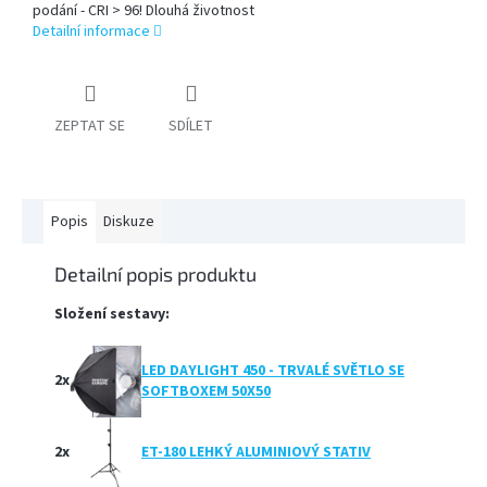
podání - CRI > 96! Dlouhá životnost
Detailní informace
PŘÍSLUŠENSTVÍ
FOTOSTUDIO
ZEPTAT SE
SDÍLET
VÝBOJKY,
NÁHRADNÍ
DÍLY
A
KAZOVÉ
ZBOŽÍ
Popis
Diskuze
Detailní popis produktu
Přihlášení
Složení sestavy:
LED DAYLIGHT 450 - TRVALÉ SVĚTLO SE
2x
SOFTBOXEM 50X50
2x
ET-180 LEHKÝ ALUMINIOVÝ STATIV