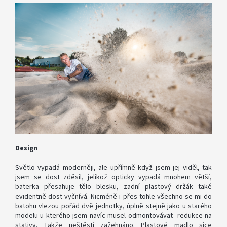
SOFTBOX
-
SOFTBOXY
PŘÍSLUŠENSTVÍ
STUDIOVÝCH
SVĚTEL
SYSTÉMOVÉ
BLESKY
A
PŘÍSLUŠENSTVÍ
Design
FOTOGRAFICKÁ
POZADÍ
Světlo vypadá moderněji, ale upřímně když jsem jej viděl, tak
jsem se dost zděsil, jelikož opticky vypadá mnohem větší,
baterka přesahuje tělo blesku, zadní plastový držák také
PŘÍSLUŠENSTVÍ
evidentně dost vyčnívá. Nicméně i přes tohle všechno se mi do
K
batohu vlezou pořád dvě jednotky, úplně stejně jako u starého
FOTOAPARÁTŮM
A
modelu u kterého jsem navíc musel odmontovávat redukce na
DSLR
stativy. Takže neštěstí zažehnáno. Plastové madlo sice