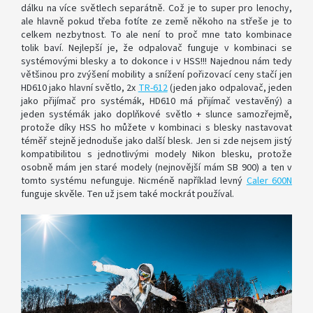
dálku na více světlech separátně. Což je to super pro lenochy,
ale hlavně pokud třeba fotíte ze země někoho na střeše je to
celkem nezbytnost. To ale není to proč mne tato kombinace
tolik baví. Nejlepší je, že odpalovač funguje v kombinaci se
systémovými blesky a to dokonce i v HSS!!! Najednou nám tedy
většinou pro zvýšení mobility a snížení pořizovací ceny stačí jen
HD610 jako hlavní světlo, 2x
TR-612
(jeden jako odpalovač, jeden
jako přijímač pro systémák, HD610 má přijímač vestavěný) a
jeden systémák jako doplňkové světlo + slunce samozřejmě,
protože díky HSS ho můžete v kombinaci s blesky nastavovat
téměř stejně jednoduše jako další blesk. Jen si zde nejsem jistý
kompatibilitou s jednotlivými modely Nikon blesku, protože
osobně mám jen staré modely (nejnovější mám SB 900) a ten v
tomto systému nefunguje. Nicméně například levný
Caler 600N
funguje skvěle. Ten už jsem také mockrát používal.