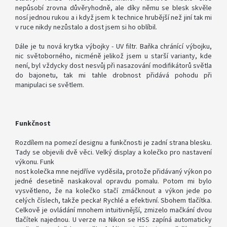
nepůsobí zrovna důvěryhodně, ale díky němu se blesk skvěle
nosí jednou rukou a i když jsem k technice hrubější než jiní tak mi
PŘÍSLUŠENSTVÍ
v ruce nikdy nezůstalo a dost jsem si ho oblíbil.
FOTOSTUDIO
Dále je tu nová krytka výbojky - UV filtr. Baňka chránící výbojku,
nic světoborného, nicméně jelikož jsem u starší varianty, kde
VÝBOJKY,
není, byl vždycky dost nesvůj při nasazování modifikátorů světla
NÁHRADNÍ
do bajonetu, tak mi tahle drobnost přidává pohodu při
DÍLY
manipulaci se světlem.
A
KAZOVÉ
ZBOŽÍ
Funkčnost
Přihlášení
Rozdílem na pomezí designu a funkčnosti je zadní strana blesku.
Tady se objevili dvě věci. Velký display a kolečko pro nastavení
výkonu. Funk
nost kolečka mne nejdříve vyděsila, protože přidávaný výkon po
jedné desetině naskakoval opravdu pomalu. Potom mi bylo
vysvětleno, že na kolečko stačí zmáčknout a výkon jede po
celých číslech, takže pecka! Rychlé a efektivní. Sbohem tlačítka.
Celkově je ovládání mnohem intuitivnější, zmizelo mačkání dvou
tlačítek najednou. U verze na Nikon se HSS zapíná automaticky