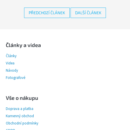
PŘEDCHOZÍ ČLÁNEK
DALŠÍ ČLÁNEK
Z
á
p
Články a videa
a
Články
t
í
Videa
Návody
Fotografové
Vše o nákupu
Doprava a platba
Kamenný obchod
Obchodní podmínky