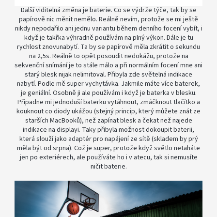
Další viditelná změna je baterie. Co se výdrže týče, tak by se
papírově nic měnit nemělo. Reálně nevím, protože se mi ještě
nikdy nepodařilo ani jednu variantu během denního focení vybít, i
když je takřka výhradně používám na plný výkon. Dále je tu
rychlost znovunabytí. Ta by se papírově měla zkrátit o sekundu
na 2,5s. Reálně to opět posoudit nedokážu, protože na
sekvenční snímání je to stále málo a při normálním focení mne ani
starý blesk nijak nelimitoval. Přibyla zde světelná indikace
nabytí. Podle mě super vychytávka. Jakmile máte více baterek,
je geniální. Osobně ji ale používám i když je baterka v blesku.
Připadne mi jednoduší baterku vytáhnout, zmáčknout tlačítko a
kouknout co diody ukážou (stejný princip, který můžete znát ze
starších MacBooků), než zapínat blesk a čekat než najede
indikace na displayi. Taky přibyla možnost dokoupit baterii,
která slouží jako adaptér pro napájení ze sítě (skladem by prý
měla být od srpna). Což je super, protože když světlo netaháte
jen po exteriérech, ale používáte ho i v atecu, tak si nemusíte
ničit baterie.