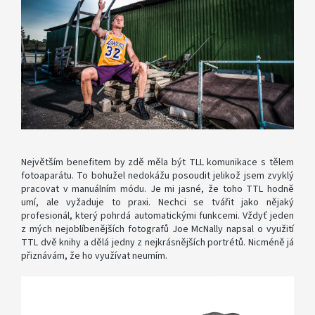
Největším benefitem by zdě měla být TLL komunikace s tělem
fotoaparátu. To bohužel nedokážu posoudit jelikož jsem zvyklý
pracovat v manuálním módu. Je mi jasné, že toho TTL hodně
umí, ale vyžaduje to praxi. Nechci se tvářit jako nějaký
profesionál, který pohrdá automatickými funkcemi. Vždyť jeden
z mých nejoblíbenějších fotografů Joe McNally napsal o využití
TTL dvě knihy a dělá jedny z nejkrásnějších portrétů. Nicméně já
přiznávám, že ho využívat neumím.