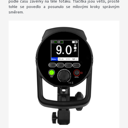
podle času závěrky na těle foťáku. Tlačítka jsou větší, prostě
tohle se povedlo a posunulo se mílovými kroky správným
směrem.