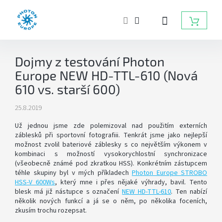
Přejít
na
NÁKUP
obsah
KOŠÍK
ZÁBLESKOVÁ
Dojmy z testování Photon
SVĚTLA
DO
Europe NEW HD-TTL-610 (Nová
FOTOATELIÉRU
610 vs. starší 600)
BATERIOVÉ
25.8.2019
ZÁBLESKY
Už jednou jsme zde polemizoval nad použitím externích
záblesků při sportovní fotografiii. Tenkrát jsme jako nejlepší
TRVALÁ
možnost zvolil bateriové záblesky s co největším výkonem v
SVĚTLA,
DAYLIGHT,
kombinaci s možností vysokorychlostní synchronizace
LED
(všeobecně známé pod zkratkou HSS). Konkrétním zástupcem
SVĚTLA
téhle skupiny byl v mých příkladech
Photon Europe STROBO
HSS-V 600Ws
, který mne i přes nějaké výhrady, bavil. Tento
blesk má již nástupce s označení
NEW HD-TTL-610
. Ten nabízí
RADIOVÉ
několik nových funkcí a já se o něm, po několika foceních,
ODPALOVAČE
zkusím trochu rozepsat.