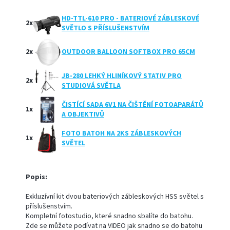
HD-TTL-610 PRO - BATERIOVÉ ZÁBLESKOVÉ
2x
SVĚTLO S PŘÍSLUŠENSTVÍM
2x
OUTDOOR BALLOON SOFTBOX PRO 65CM
JB-280 LEHKÝ HLINÍKOVÝ STATIV PRO
2x
STUDIOVÁ SVĚTLA
ČISTÍCÍ SADA 6V1 NA ČIŠTĚNÍ FOTOAPARÁTŮ
1x
A OBJEKTIVŮ
FOTO BATOH NA 2KS ZÁBLESKOVÝCH
1x
SVĚTEL
Popis:
Exkluzívní kit dvou bateriových zábleskových HSS světel s
příslušenstvím.
Kompletní fotostudio, které snadno sbalíte do batohu.
Zde se můžete podívat na VIDEO jak snadno se do batohu