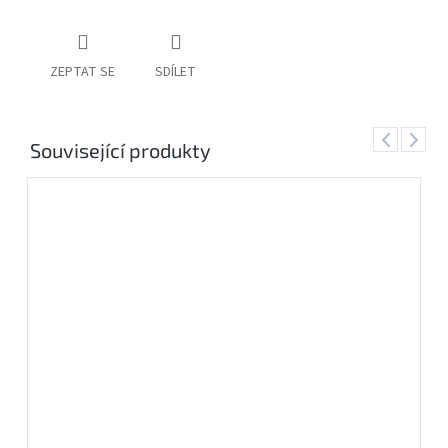
PŘÍSLUŠENSTVÍ
FOTOSTUDIO
ZEPTAT SE
SDÍLET
VÝBOJKY,
Previous
Next
NÁHRADNÍ
Související produkty
DÍLY
A
KAZOVÉ
ZBOŽÍ
Přihlášení