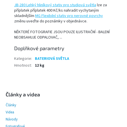
JB-280 Lehký hliníkový stativ pro studiová světla
lze za
příplatek příplatek 400 Kč/ks nahradit vychytaným
skladnějším
MG Flexibilní stativ pro nerovné povrchy
změnu uveďte do poznámky v objednávce.
NĚKTERÉ FOTOGRAFIE JSOU POUZE ILUSTRAČNÍ - BALENÍ
NEOBSAHUJE ODPALOVAČ, ...
Doplňkové parametry
Kategorie
:
BATERIOVÁ SVĚTLA
Hmotnost
:
12 kg
Z
á
p
Články a videa
a
Články
t
í
Videa
Návody
Fotografové