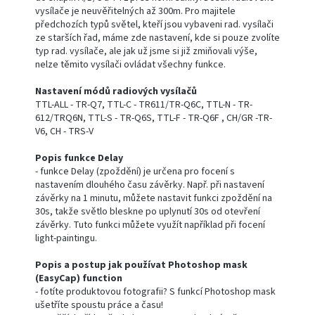
vysílače je neuvěřitelných až 300m. Pro majitele
předchozích typů světel, kteří jsou vybaveni rad. vysílači
ze starších řad, máme zde nastavení, kde si pouze zvolíte
typ rad. vysílače, ale jak už jsme si již zmiňovali výše,
nelze těmito vysílači ovládat všechny funkce.
Nastavení módů radiových vysílačů
TTL-ALL - TR-Q7, TTL-C - TR611/TR-Q6C, TTL-N - TR-
612/TRQ6N, TTL-S - TR-Q6S, TTL-F - TR-Q6F , CH/GR -TR-
V6, CH - TRS-V
Popis funkce Delay
- funkce Delay (zpoždění) je určena pro focení s
nastavením dlouhého času závěrky. Např. při nastavení
závěrky na 1 minutu, můžete nastavit funkci zpoždění na
30s, takže světlo bleskne po uplynutí 30s od otevření
závěrky. Tuto funkci můžete využít například při focení
light-paintingu.
Popis a postup jak používat Photoshop mask
(EasyCap) function
- fotíte produktovou fotografii? S funkcí Photoshop mask
ušetříte spoustu práce a času!