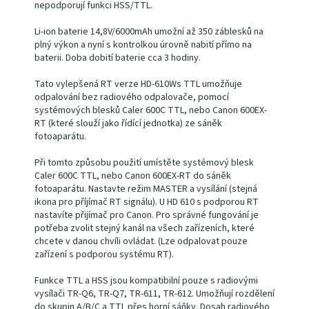
nepodporují funkci HSS/TTL.
Li-ion baterie 14,8V/6000mAh umožní až 350 záblesků na
plný výkon a nyní s kontrolkou úrovně nabití přímo na
baterii. Doba dobití baterie cca 3 hodiny.
Tato vylepšená RT verze HD-610Ws TTL umožňuje
odpalování bez radiového odpalovače, pomocí
systémových blesků Caler 600C TTL, nebo Canon 600EX-
RT (které slouží jako řídící jednotka) ze sáněk
fotoaparátu.
Při tomto způsobu použití umístěte systémový blesk
Caler 600C TTL, nebo Canon 600EX-RT do sáněk
fotoaparátu. Nastavte režim MASTER a vysílání (stejná
ikona pro příjímač RT signálu). U HD 610 s podporou RT
nastavíte přijímač pro Canon. Pro správné fungování je
potřeba zvolit stejný kanál na všech zařízeních, které
chcete v danou chvíli ovládat. (Lze odpalovat pouze
zařízení s podporou systému RT).
Funkce TTL a HSS jsou kompatibilní pouze s radiovými
vysílači TR-Q6, TR-Q7, TR-611, TR-612. Umožňují rozdělení
do skupin A/B/C a TTL přes horní sáňky. Dosah radiového