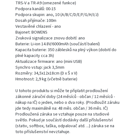
TRS-V a TR-A9 (omezené funkce)
Podpora kanálů: 00-15
Podpora skupin: ano, 10 (A/B/C/D/E/F/G/H/I/J)
Dosah přijímače: 100m
Vestavěné chlazení - ano
Bajonet: BOWENS
Zvuková signalizace znovu dobití: ano
Baterie: Li-ion 14.8V/6000mAh (součástí balení)
Kapacita baterie: 350 záblesků na plný výkon (dobití do
plné kapacity cca 3h)
Aktualizace firmware: ano (mini USB)
Synchro vstup: jack 3,5mm
Rozměry: 34,5x12x18cm (D x Š x V)
Hmotnost: 2,9 kg (včetně baterie)
U tohoto produktu si může te připlatit prodloužení
zákonné záruční doby (24 měsíců - občan / 12 měsíců -
nákup na IČ) o jeden, nebo o dva roky. (Prodloužit záruku
jde tedy maximálně na: 48 měs. občan / 36 měs. IČ)
Prodloužená záruka se vztahuje pouze na studiové
světlo. Pokud je součástí dodávky další příslušenství
(stativ, softbox, taška, odpalovač atd. ...) záruka se na
toto příslušenství nevztahuje.