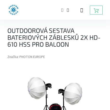
Přejít
na
NÁKUP
obsah
KOŠÍK
ZÁBLESKOVÁ
OUTDOOROVÁ SESTAVA
SVĚTLA
DO
BATERIOVÝCH ZÁBLESKŮ 2X HD-
FOTOATELIÉRU
610 HSS PRO BALOON
BATERIOVÉ
ZÁBLESKY
Značka:
PHOTON EUROPE
TRVALÁ
SVĚTLA,
DAYLIGHT,
LED
SVĚTLA
RADIOVÉ
ODPALOVAČE