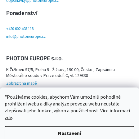
objednavky@photoneurope.cz
Poradenství
+420 602 408 118
info@photoneurope.cz
PHOTON EUROPE s.r.o.
K Žižkovu 97/5, Praha 9 - Žižkov, 190 00, Česko , Zapsáno u
Městského soudu v Praze oddíl C, vl. 129838
Zobrazit na mapě
Otevřeno na objednání po domluvě na tel. 602 408 118 - viz více info
"Používáme cookies, abychom Vám umožnili pohodlné
Kamenný obchod,
prohlížení webu a díky analýze provozu webu neustále
zlepšovali jeho funkce, výkon a použitelnost. Více informací
zde
.
Nastavení
Copyright 2026
Photon Europe
. Všechna práva
Vytvořil Shoptet
vyhrazena.
Upravit nastavení cookies