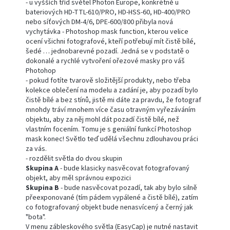
- u vyšších tříd světel Photon Europe, konkrétně u
bateriových HD-TTL-610/PRO, HD-HSS-60, HD-400/PRO
nebo síťových DM-4/6, DPE-600/800 přibyla nová
vychytávka - Photoshop mask function, kterou velice
ocení všichni fotografové, kteří potřebují mít čistě bílé,
šedé … jednobarevné pozadí. Jedná se v podstatě o
dokonalé a rychlé vytvoření ořezové masky pro váš
Photohop
- pokud fotíte tvarově složitější produkty, nebo třeba
kolekce oblečení na modelu a zadání je, aby pozadí bylo
čistě bílé a bez stínů, jistě mi dáte za pravdu, že fotograf
mnohdy tráví mnohem více času otravným vyřezáváním
objektu, aby za něj mohl dát pozadí čistě bílé, než
vlastním focením. Tomu je s geniální funkcí Photoshop
mask konec! Světlo teď udělá všechnu zdlouhavou práci
za vás.
- rozdělit světla do dvou skupin
Skupina A
- bude klasicky nasvěcovat fotografovaný
objekt, aby měl správnou expozici
Skupina B
- bude nasvěcovat pozadí, tak aby bylo silně
přeexponované (tím pádem vypálené a čistě bílé), zatím
co fotografovaný objekt bude nenasvícený a černý jak
"bota".
V menu zábleskového světla (EasyCap) je nutné nastavit