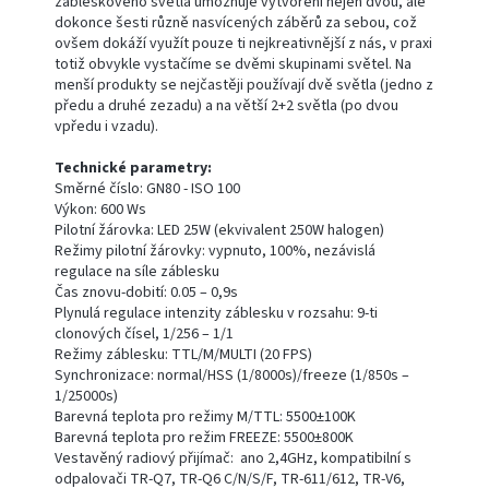
zábleskového světla umožňuje vytvoření nejen dvou, ale
dokonce šesti různě nasvícených záběrů za sebou, což
ovšem dokáží využít pouze ti nejkreativnější z nás, v praxi
totiž obvykle vystačíme se dvěmi skupinami světel. Na
menší produkty se nejčastěji používají dvě světla (jedno z
předu a druhé zezadu) a na větší 2+2 světla (po dvou
vpředu i vzadu).
Technické parametry:
Směrné číslo: GN80 - ISO 100
Výkon: 600 Ws
Pilotní žárovka: LED 25W (ekvivalent 250W halogen)
Režimy pilotní žárovky: vypnuto, 100%, nezávislá
regulace na síle záblesku
Čas znovu-dobití: 0.05 – 0,9s
Plynulá regulace intenzity záblesku v rozsahu: 9-ti
clonových čísel, 1/256 – 1/1
Režimy záblesku: TTL/M/MULTI (20 FPS)
Synchronizace: normal/HSS (1/8000s)/freeze (1/850s –
1/25000s)
Barevná teplota pro režimy M/TTL: 5500±100K
Barevná teplota pro režim FREEZE: 5500±800K
Vestavěný radiový přijímač: ano 2,4GHz, kompatibilní s
odpalovači TR-Q7, TR-Q6 C/N/S/F, TR-611/612, TR-V6,