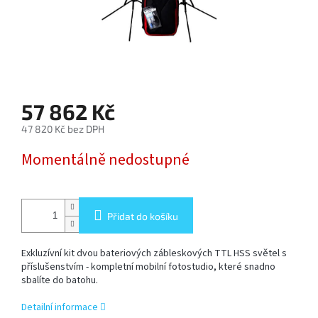
SOFTBOX
-
SOFTBOXY
PŘÍSLUŠENSTVÍ
STUDIOVÝCH
SVĚTEL
57 862 Kč
47 820 Kč bez DPH
SYSTÉMOVÉ
Měrná
BLESKY
Momentálně nedostupné
cena:
A
PŘÍSLUŠENSTVÍ
Přidat do košíku
FOTOGRAFICKÁ
POZADÍ
Exkluzívní kit dvou bateriových zábleskových TTL HSS světel s
příslušenstvím - kompletní mobilní fotostudio, které snadno
PŘÍSLUŠENSTVÍ
sbalíte do batohu.
K
FOTOAPARÁTŮM
A
Detailní informace
DSLR