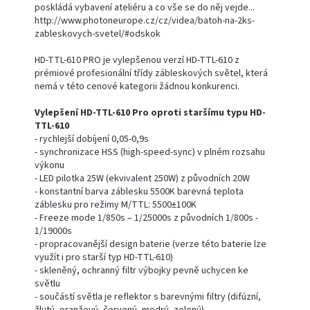
poskládá vybavení ateliéru a co vše se do něj vejde...
http://www.photoneurope.cz/cz/videa/batoh-na-2ks-
zableskovych-svetel/#odskok
HD-TTL-610 PRO je vylepšenou verzí HD-TTL-610 z
prémiové profesionální třídy zábleskových světel, která
nemá v této cenové kategorii žádnou konkurenci.
Vylepšení HD-TTL-610 Pro oproti staršímu typu HD-
TTL-610
- rychlejší dobíjení 0,05-0,9s
- synchronizace HSS (high-speed-sync) v plném rozsahu
výkonu
- LED pilotka 25W (ekvivalent 250W) z původních 20W
- konstantní barva záblesku 5500K barevná teplota
záblesku pro režimy M/TTL: 5500±100K
- Freeze mode
1/850s – 1/25000s z původních 1/800s -
1/19000s
- propracovanější design baterie (verze této baterie lze
využít i pro starší typ HD-TTL-610)
- skleněný, ochranný filtr výbojky pevně uchycen ke
světlu
- součástí světla je reflektor s barevnými filtry (difúzní,
žlutý, oranžový, červený, modrý, zelený)