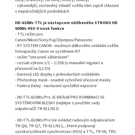
- výkonnější, vestavěný chladič světla Vám zajistí chlazení
v nejnáročnějších podmínkách
HD-610Ws TTL je nástupcem oblíbeného STROBO HD
600Ws HSS-V nové funkce
- TTL režim pro
Canon/Nikon/Sony/Fuji/Olympus/Panasonic
- RT SYSTEM CANON - možnost dálkového ovládání světla
fotoaparáty Canon se systémem RT
- režim "zmrazení zábleskem"
- rozsah výkonu 1/1 – 1/256 (s manuální regulací a
přesností na 0,1 EV)
- barevný LED displej s jednoduchým ovládáním
- Photoshop mask - snadné vytvoření ořezové masky
- Funkce Delay - nastavení zpoždění expozice
- HD-TTL-610Ws/Pro JE IDEÁLNÍ PRO KOMBINACI SE
SYSTÉMOVÝMI BLESKY (nejlépe s použitím sady
odpalovačů TR-611/612)
- HD-TTL-610Ws/Pro lze ovládat radiovým odpalovačem
TR-Q6, TR-Q7, TR-611/612, , které podporují
vysokorychlostní synchronizaci (HSS) a TTL, TR-V6, TRS-