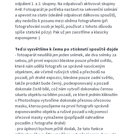
odpálení 1. a 2. skupiny. Na odpalovači aktivovat skupiny
A+B. Fotoaparát je potřeba nastavit na sekvenční snímání
a upevnit na stativ (ideálně odpalovat dálkovou spouští),
aby nedošlo k posunu mezi oběma fotografiemi (při
fotografování osob je lepší, používat z tohoto důvodu
spíše statické pózy).
Pak už jen zaostříme a klasicky
exponujeme :)
Teď si vysvětlíme k čemu po stisknutí spouště dojde
- fotoaparát neudělá jen jeden snímek, ale dva snímky za
sebou, při první expozici bleskne pouze přední světlo,
které nám udělá fotografii se správně nasvíceným
objektem, ale včetně rušivých stínů a přechodů na
pozadí, při druhé expozici, bleskne pouze zadní světlo,
takže produkt bude černý, podexponovaný a pozadí
dokonale čistě bílé, což nám vytvoří dokonalou černou
siluetu objektu na bílém pozadí, ze které jedním kliknutím
v Photoshopu vytvoříme dokonale přesnou ořezovou
masku, kterou použijeme na první fotografii správně
exponovaného objektu a rušivé pozadí u něj pomocí
ořezové masky vymažeme (popřípadě nahradíme
pozadím z fotografie druhé)
- pro úplnost bychom ještě dodali, že tato funkce