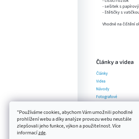
- čistící roztok
- sešitek s papírov
- štětičky s vatičko
Vhodné na čištění o
Z
á
p
Články a videa
a
Články
t
í
Videa
Návody
Fotografové
"Používáme cookies, abychom Vám umožnili pohodlné
prohlížení webu a díky analýze provozu webu neustále
zlepšovali jeho funkce, výkon a použitelnost. Více
informací
zde
.