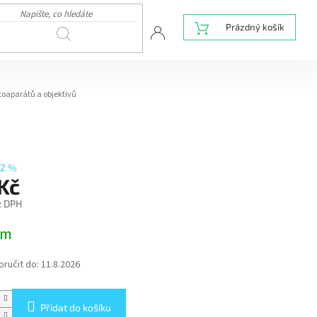
NÁKUPNÍ
Prázdný košík
HLEDAT
KOŠÍK
otoaparátů a objektivů
22 %
Kč
z DPH
em
ručit do:
11.8.2026
Přidat do košíku