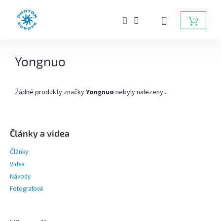
Přejít
na
NÁKUP
obsah
KOŠÍK
ZÁBLESKOVÁ
Yongnuo
SVĚTLA
DO
FOTOATELIÉRU
Žádné produkty značky
Yongnuo
nebyly nalezeny...
BATERIOVÉ
ZÁBLESKY
Z
á
p
Články a videa
TRVALÁ
a
SVĚTLA,
Články
DAYLIGHT,
t
LED
í
Videa
SVĚTLA
Návody
Fotografové
RADIOVÉ
ODPALOVAČE