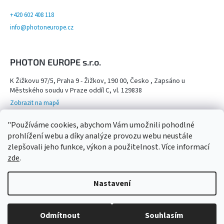
+420 602 408 118
PŘÍSLUŠENSTVÍ
info@photoneurope.cz
FOTOSTUDIO
PHOTON EUROPE s.r.o.
VÝBOJKY,
NÁHRADNÍ
DÍLY
K Žižkovu 97/5, Praha 9 - Žižkov, 190 00, Česko , Zapsáno u
A
Městského soudu v Praze oddíl C, vl. 129838
KAZOVÉ
ZBOŽÍ
Zobrazit na mapě
Otevřeno na objednání po domluvě na tel. 602 408 118 - viz více info
"Používáme cookies, abychom Vám umožnili pohodlné
Kamenný obchod,
Přihlášení
prohlížení webu a díky analýze provozu webu neustále
zlepšovali jeho funkce, výkon a použitelnost. Více informací
zde
.
Nastavení
Copyright 2026
Photon Europe
. Všechna práva
Vytvořil Shoptet
vyhrazena.
Upravit nastavení cookies
Grafický návrh vytvořil a na Shoptet implementoval
Tomáš Hlad
&
Odmítnout
Souhlasím
Shopteťák.cz