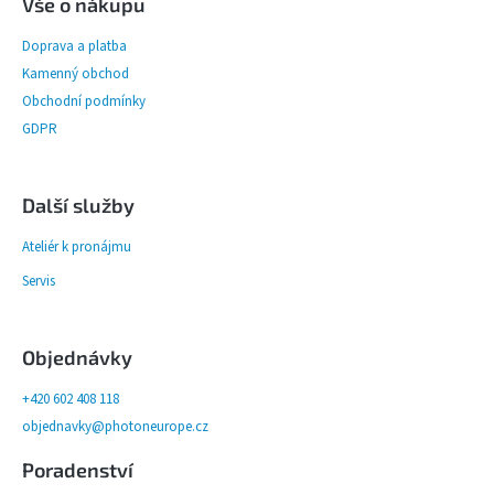
Vše o nákupu
SOFTBOX
-
Doprava a platba
SOFTBOXY
Kamenný obchod
Obchodní podmínky
PŘÍSLUŠENSTVÍ
GDPR
STUDIOVÝCH
SVĚTEL
Další služby
SYSTÉMOVÉ
BLESKY
Ateliér k pronájmu
A
PŘÍSLUŠENSTVÍ
Servis
FOTOGRAFICKÁ
POZADÍ
Objednávky
+420 602 408 118
PŘÍSLUŠENSTVÍ
objednavky@photoneurope.cz
K
FOTOAPARÁTŮM
A
Poradenství
DSLR