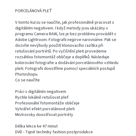
PORCELÁNOVÁ PLEŤ
V tomto kurzu se naučíte, jak profesionálně pracovat s
digitálním negativem. I když metody jsou ukázány v
programu Camera RAW, lze je bez problému provádět v
Adobe Lightroom. Fotografii nejprve narovnáme. Pak se
dozvíte nevýhody použití klonovacího razítka při
retušování portrétů. Po vyčištění pleti provedeme
rozsáhlou fotomontáž obličeje a doplňků. Následuje
kolorování fotografie a dodávání porcelánového vzhledu
pleti. Fotografii doostříme pomocí speciálních postupů
Photoshopu.
Co se naučíte
Práci s digitálním negativem
Rychle lokálně retušovat pleť
Profesionální fotomontáže obličeje
Vytvářet efekt porcelánové pleti
Mistrovsky doostřovat portréty
Délka lekce ke 47 minut
DVD - Tajné techniky fashion postprodukce