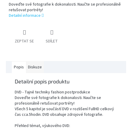
Doveďte své fotografie k dokonalosti. Naučte se profesionálně
retušovat portréty!
PŘÍSLUŠENSTVÍ
Detailní informace
FOTOSTUDIO
VÝBOJKY,
ZEPTAT SE
SDÍLET
NÁHRADNÍ
DÍLY
A
KAZOVÉ
ZBOŽÍ
Popis
Diskuze
Přihlášení
Detailní popis produktu
DVD - Tajné techniky fashion postprodukce
Doveďte své fotografie k dokonalosti. Naučte se
profesionálně retušovat portréty!
Všech 5 kapitol je součástí DVD v rozlišení FullHD celkový
čas cca.5hodin. DVD obsahuje zdrojové fotografie.
Přehled témat, výukového DVD: