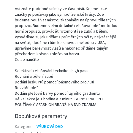
Asi znáte podobné snímky ze časopisů. Kosmetické
značky je používají jako symbol ženské krásy. Zde
budeme používat nástroj zkapalnění na úpravu tělesných
propozic. Budeme velmi detailně retušovat pleť metodou
horní propusti, provádět fotomontáže zubů a bělení.
Vysvětlíme si, jak udělat z průměrných očí ty nejkrásnější
na světě, dodáme rtům lesk novou metodou z USA,
upravíme barevnost vlasů a nakonec přidáme tajným
přechodem krásnou pleťovou barvu.
Co se naučíte
Selektivní retušování technikou high pass
Rovnání a bělení zubů
Dodání lesku rtů pomocí pásmového prolnutí
Rozzářit pleť
Dodání pleťové barvy pomocí tajného gradientu
Délka lekce je 1 hodina a 7 minut. TAJNÝ GRADIENT
POUŽÍVANÝ V FASHION BRANŽI NA DVD ZDARMA.
Doplňkové parametry
Kategorie
:
VÝUKOVÁ DVD