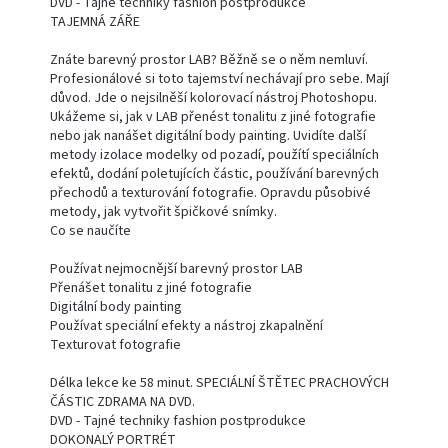
DVD - Tajné techniky fashion postprodukce
TAJEMNÁ ZÁŘE
Znáte barevný prostor LAB? Běžně se o něm nemluví.
Profesionálové si toto tajemství nechávají pro sebe. Mají
důvod. Jde o nejsilněší kolorovací nástroj Photoshopu.
Ukážeme si, jak v LAB přenést tonalitu z jiné fotografie
nebo jak nanášet digitální body painting. Uvidíte další
metody izolace modelky od pozadí, použítí speciálních
efektů, dodání poletujících částic, používání barevných
přechodů a texturování fotografie. Opravdu působivé
metody, jak vytvořit špičkové snímky.
Co se naučíte
Používat nejmocnější barevný prostor LAB
Přenášet tonalitu z jiné fotografie
Digitální body painting
Používat speciální efekty a nástroj zkapalnění
Texturovat fotografie
Délka lekce ke 58 minut. SPECIÁLNÍ ŠTĚTEC PRACHOVÝCH
ČÁSTIC ZDRAMA NA DVD.
DVD - Tajné techniky fashion postprodukce
DOKONALÝ PORTRÉT