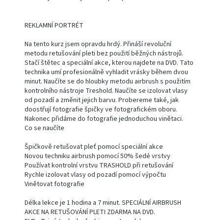
REKLAMNÍ PORTRÉT
Na tento kurz jsem opravdu hrdý. Přináší revoluční
metodu retušování pleti bez použití běžných nástrojů.
Stačí štětec a speciální akce, kterou najdete na DVD. Tato
technika umí profesionálně vyhladit vrásky během dvou
minut. Naučíte se do hloubky metodu airbrush s použitím
kontrolního nástroje Treshold. Naučíte se izolovat vlasy
od pozadí a změnit jejich barvu. Probereme také, jak
doostřují fotografie špičky ve fotografickém oboru.
Nakonec přidáme do fotografie jednoduchou vinětaci.
Co se naučíte
Špičkově retušovat pleť pomocí speciální akce
Novou techniku airbrush pomocí 50% šedé vrstvy
Používat kontrolní vrstvu TRASHOLD při retušování
Rychle izolovat vlasy od pozadí pomocí výpočtu
Vinětovat fotografie
Délka lekce je 1 hodina a 7 minut. SPECIÁLNÍ AIRBRUSH
AKCE NA RETUŠOVÁNÍ PLETI ZDARMA NA DVD.