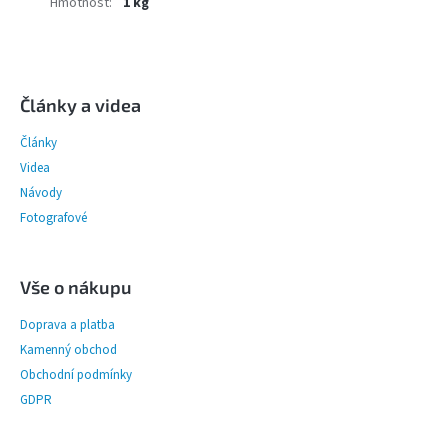
Hmotnost
:
1 kg
Z
á
p
Články a videa
a
Články
t
í
Videa
Návody
Fotografové
Vše o nákupu
Doprava a platba
Kamenný obchod
Obchodní podmínky
GDPR