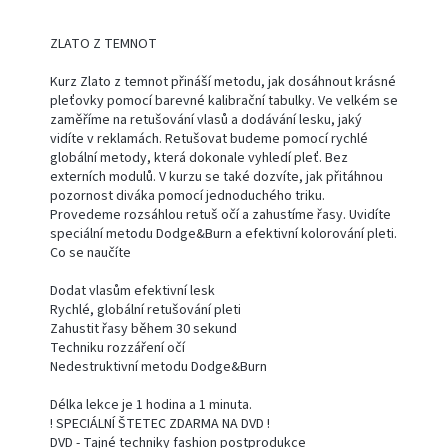
ZLATO Z TEMNOT
Kurz Zlato z temnot přináší metodu, jak dosáhnout krásné
pleťovky pomocí barevné kalibrační tabulky. Ve velkém se
zaměříme na retušování vlasů a dodávání lesku, jaký
vidíte v reklamách. Retušovat budeme pomocí rychlé
globální metody, která dokonale vyhledí pleť. Bez
externích modulů. V kurzu se také dozvíte, jak přitáhnou
pozornost diváka pomocí jednoduchého triku.
Provedeme rozsáhlou retuš očí a zahustíme řasy. Uvidíte
speciální metodu Dodge&Burn a efektivní kolorování pleti.
Co se naučíte
Dodat vlasům efektivní lesk
Rychlé, globální retušování pleti
Zahustit řasy během 30 sekund
Techniku rozzáření očí
Nedestruktivní metodu Dodge&Burn
Délka lekce je 1 hodina a 1 minuta.
! SPECIÁLNÍ ŠTETEC ZDARMA NA DVD !
DVD - Tajné techniky fashion postprodukce