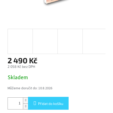
SOFTBOX
-
SOFTBOXY
PŘÍSLUŠENSTVÍ
STUDIOVÝCH
SVĚTEL
SYSTÉMOVÉ
BLESKY
2 490 Kč
A
PŘÍSLUŠENSTVÍ
2 058 Kč bez DPH
Měrná
Skladem
FOTOGRAFICKÁ
cena:
POZADÍ
Můžeme doručit do:
10.8.2026
PŘÍSLUŠENSTVÍ
K
FOTOAPARÁTŮM
Přidat do košíku
A
DSLR