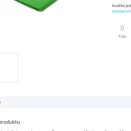
Kvalitní j
Detailní i
TISK
e
 produktu