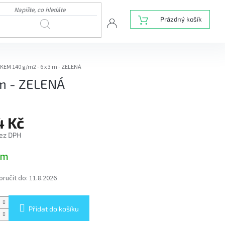
NÁKUPNÍ
Prázdný košík
HLEDAT
KOŠÍK
EM 140 g/m2 - 6 x 3 m - ZELENÁ
m - ZELENÁ
4 Kč
bez DPH
em
ručit do:
11.8.2026
Přidat do košíku