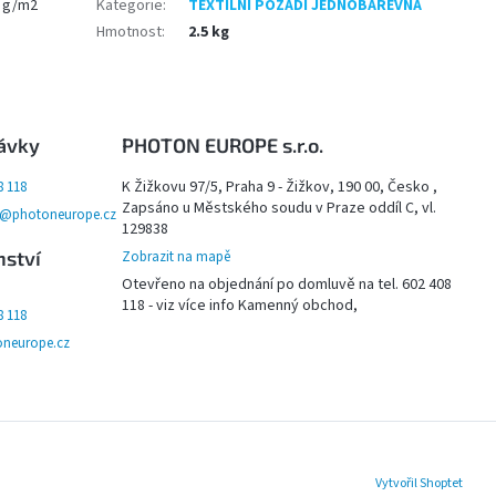
0 g/m2
Kategorie
:
TEXTILNÍ POZADÍ JEDNOBAREVNÁ
Hmotnost
:
2.5 kg
ávky
PHOTON EUROPE s.r.o.
K Žižkovu 97/5, Praha 9 - Žižkov, 190 00, Česko ,
8 118
Zapsáno u Městského soudu v Praze oddíl C, vl.
y@photoneurope.cz
129838
nství
Zobrazit na mapě
Otevřeno na objednání po domluvě na tel. 602 408
118 - viz více info Kamenný obchod,
8 118
neurope.cz
Vytvořil Shoptet