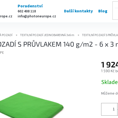
Poradenství
Další kontakty
Blog
602 408 118
rope.cz
info@photoneurope.cz
Á POZADÍ
TEXTILNÍ POZADÍ JEDNOBAREVNÁ 3x6 m
TEXTILNÍ POZADÍ S PRŮVLAK
OZADÍ S PRŮVLAKEM 140 g/m2 - 6 x 3 
PE
1 92
1 590 Kč 
Měrná
Sklad
cena:
Můžeme do