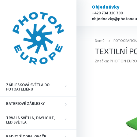
Přejít
Objednávky
na
+420 734 320 790
obsah
objednavky@photoneu
Domů
FOTOGRAFICK
TEXTILNÍ P
Značka:
PHOTON EURO
ZÁBLESKOVÁ SVĚTLA DO
FOTOATELIÉRU
BATERIOVÉ ZÁBLESKY
TRVALÁ SVĚTLA, DAYLIGHT,
LED SVĚTLA
RADIOVÉ ODPALOVAČE