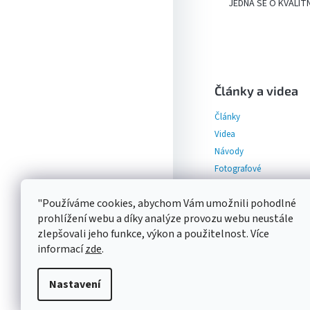
JEDNÁ SE O KVALIT
Z
á
p
Články a videa
a
Články
t
í
Videa
Návody
Fotografové
"Používáme cookies, abychom Vám umožnili pohodlné
prohlížení webu a díky analýze provozu webu neustále
zlepšovali jeho funkce, výkon a použitelnost. Více
informací
zde
.
Nastavení
Copyright 2026
Photon Eu
Grafický návrh vytvořil a 