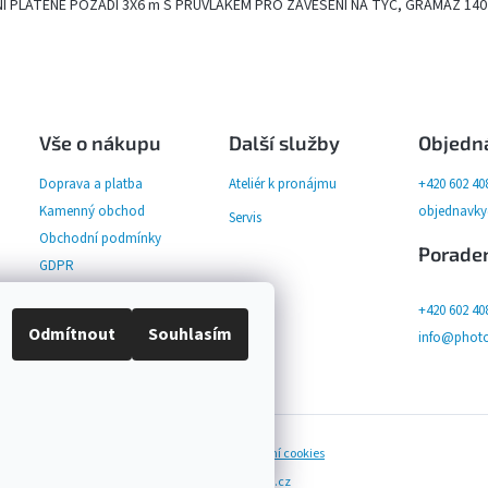
NÍ PLÁTĚNÉ POZADÍ 3X6 m S PRŮVLAKEM PRO ZAVĚŠENÍ NA TYČ, GRAMÁŽ 14
Vše o nákupu
Další služby
Objedn
Doprava a platba
Ateliér k pronájmu
+420 602 40
Kamenný obchod
objednavk
Servis
Obchodní podmínky
Porade
GDPR
+420 602 40
Odmítnout
Souhlasím
info@photo
rope
. Všechna práva vyhrazena.
Upravit nastavení cookies
na Shoptet implementoval
Tomáš Hlad
&
Shopteťák.cz