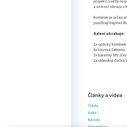
projekci světla na 
a ostrost obrazu z 
Komínek je určen pr
používají bajonet 
Balení obsahuje:
1x optický komínek
8x kovová šablona
5x barevný filtr (če
1x skleněná čočka
Z
á
p
Články a videa
a
Články
t
í
Videa
Návody
Fotografové