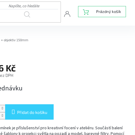
NÁKUPNÍ
Prázdný košík
HLEDAT
KOŠÍK
 + objektiv 150mm
6 Kč
bez DPH
jednávku
Přidat do košíku
ínek je příslušenství pro kreativní focení v ateliéru. Součástí balení
é šablony k projekci světla na pozadí a model, barevné filtry. Pomocí