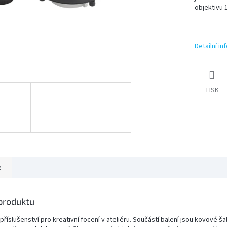
objektivu 
Detailní i
TISK
e
 produktu
říslušenství pro kreativní focení v ateliéru. Součástí balení jsou kovové ša