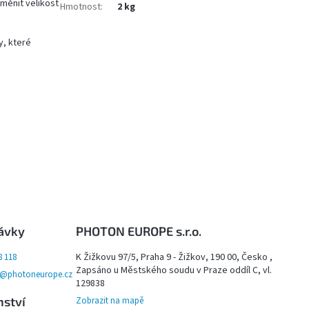
 měnit velikost
Hmotnost
:
2 kg
y, které
ávky
PHOTON EUROPE s.r.o.
K Žižkovu 97/5, Praha 9 - Žižkov, 190 00, Česko ,
8 118
Zapsáno u Městského soudu v Praze oddíl C, vl.
y@photoneurope.cz
129838
nství
Zobrazit na mapě