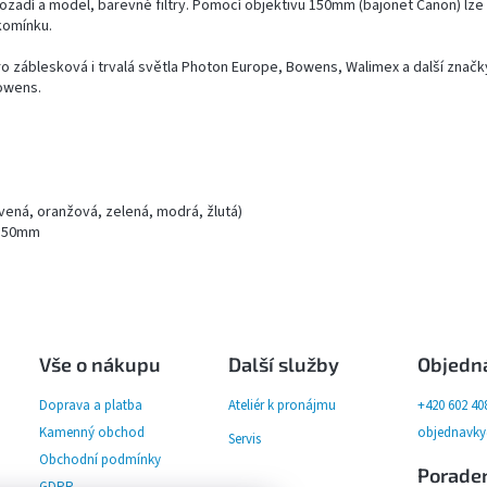
pozadí a model, barevné filtry. Pomocí objektivu 150mm (bajonet Canon) lze
komínku.
o záblesková i trvalá světla Photon Europe, Bowens, Walimex a další značk
Bowens.
rvená, oranžová, zelená, modrá, žlutá)
 150mm
Vše o nákupu
Další služby
Objedn
Doprava a platba
Ateliér k pronájmu
+420 602 40
Kamenný obchod
objednavk
Servis
Obchodní podmínky
Porade
GDPR