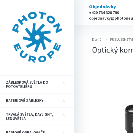
Přejít
Objednávky
na
+420 734 320 790
obsah
objednavky@photoneu
Domů
PŘÍSLUŠENSTV
Optický ko
ZÁBLESKOVÁ SVĚTLA DO
FOTOATELIÉRU
BATERIOVÉ ZÁBLESKY
TRVALÁ SVĚTLA, DAYLIGHT,
LED SVĚTLA
RADIOVÉ ODPALOVAČE