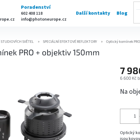
Poradenství
Další kontakty
Blog
602 408 118
rope.cz
info@photoneurope.cz
Í STUDIOVÝCH SVĚTEL
SPECIÁLNÍ EFEKTOVÉ REFLEKTORY
Optický komínek PRO
mínek PRO + objektiv 150mm
7 98
6 600 Kč 
Měrná
Na ob
cena:
Optický kom
jsou kovov