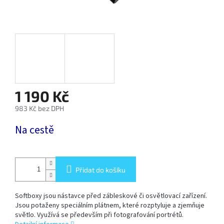
SOFTBOX
-
SOFTBOXY
PŘÍSLUŠENSTVÍ
STUDIOVÝCH
SVĚTEL
1 190 Kč
SYSTÉMOVÉ
983 Kč bez DPH
BLESKY
A
Měrná
PŘÍSLUŠENSTVÍ
Na cestě
cena:
FOTOGRAFICKÁ
POZADÍ
Přidat do košíku
PŘÍSLUŠENSTVÍ
Softboxy jsou nástavce před zábleskové či osvětlovací zařízení.
K
FOTOAPARÁTŮM
Jsou potaženy speciálním plátnem, které rozptyluje a zjemňuje
A
světlo. Využívá se především při fotografování portrétů.
DSLR