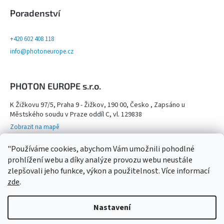
Poradenství
+420 602 408 118
info@photoneurope.cz
PHOTON EUROPE s.r.o.
K Žižkovu 97/5, Praha 9 - Žižkov, 190 00, Česko , Zapsáno u
Městského soudu v Praze oddíl C, vl. 129838
Zobrazit na mapě
Otevřeno na objednání po domluvě na tel. 602 408 118 - viz více info
"Používáme cookies, abychom Vám umožnili pohodlné
Kamenný obchod,
prohlížení webu a díky analýze provozu webu neustále
zlepšovali jeho funkce, výkon a použitelnost. Více informací
zde
.
Nastavení
Copyright 2026
Photon Europe
. Všechna práva
Vytvořil Shoptet
vyhrazena.
Upravit nastavení cookies