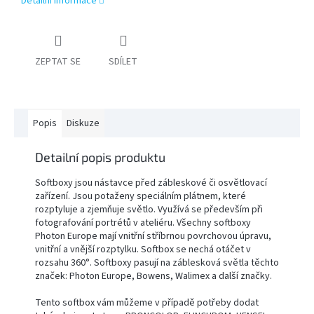
Detailní informace
PŘÍSLUŠENSTVÍ
FOTOSTUDIO
ZEPTAT SE
SDÍLET
VÝBOJKY,
NÁHRADNÍ
DÍLY
A
Popis
Diskuze
KAZOVÉ
ZBOŽÍ
Detailní popis produktu
Přihlášení
Softboxy jsou nástavce před zábleskové či osvětlovací
zařízení. Jsou potaženy speciálním plátnem, které
rozptyluje a zjemňuje světlo. Využívá se především při
fotografování portrétů v ateliéru. Všechny softboxy
Photon Europe mají vnitřní stříbrnou povrchovou úpravu,
vnitřní a vnější rozptylku. Softbox se nechá otáčet v
rozsahu 360°. Softboxy pasují na záblesková světla těchto
značek: Photon Europe, Bowens, Walimex a další značky.
Tento softbox vám můžeme v případě potřeby dodat