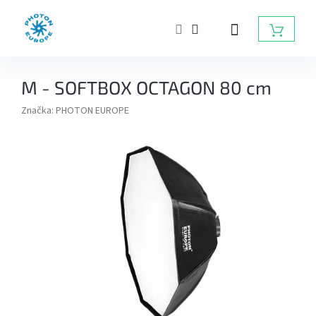
Přejít
na
NÁKUP
obsah
KOŠÍK
ZÁBLESKOVÁ
M - SOFTBOX OCTAGON 80 cm
SVĚTLA
DO
FOTOATELIÉRU
Značka:
PHOTON EUROPE
BATERIOVÉ
ZÁBLESKY
TRVALÁ
SVĚTLA,
DAYLIGHT,
LED
SVĚTLA
RADIOVÉ
ODPALOVAČE