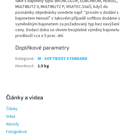
také s bajonety typu: BRONCOLOR, ELINCHROM, HENSEL,
MULTIBLITZ V, MULTIBLITZ P, VISATEC.Stačí, když do
poznámky objednávky uvedete např: “prosím o dodání s
bajonetem Hensel” v takovém případě softbox dodáme s
vyměněným bajonetem za požadovaný typ bez navýšení
ceny. Dodací doba se vlivem bezplatné výměny bajonetu
prodlouží cca o 5 prac. dní.
Doplňkové parametry
Kategorie
:
M - SOFTBOXY STANDARD
Hmotnost
:
1.5 kg
Z
á
p
Články a videa
a
Články
t
í
Videa
Návody
Fotografové