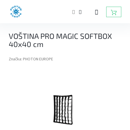
Přejít
na
NÁKUP
obsah
KOŠÍK
ZÁBLESKOVÁ
VOŠTINA PRO MAGIC SOFTBOX
SVĚTLA
DO
40x40 cm
FOTOATELIÉRU
Značka:
PHOTON EUROPE
BATERIOVÉ
ZÁBLESKY
TRVALÁ
SVĚTLA,
DAYLIGHT,
LED
SVĚTLA
RADIOVÉ
ODPALOVAČE