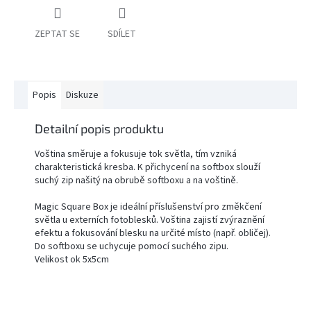
ZEPTAT SE
SDÍLET
PŘÍSLUŠENSTVÍ
FOTOSTUDIO
VÝBOJKY,
Popis
Diskuze
NÁHRADNÍ
DÍLY
A
KAZOVÉ
Detailní popis produktu
ZBOŽÍ
Voština směruje a fokusuje tok světla, tím vzniká
charakteristická kresba. K přichycení na softbox slouží
Přihlášení
suchý zip našitý na obrubě softboxu a na voštině.
Magic Square Box je ideální příslušenství pro změkčení
světla u externích fotoblesků. Voština zajistí zvýraznění
efektu a fokusování blesku na určité místo (např. obličej).
Do softboxu se uchycuje pomocí suchého zipu.
Velikost ok 5x5cm