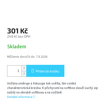
SOFTBOX
-
SOFTBOXY
PŘÍSLUŠENSTVÍ
301 Kč
STUDIOVÝCH
SVĚTEL
249 Kč bez DPH
Měrná
Skladem
cena:
SYSTÉMOVÉ
BLESKY
A
Můžeme doručit do:
7.8.2026
PŘÍSLUŠENSTVÍ
Přidat do košíku
FOTOGRAFICKÁ
POZADÍ
Voština směruje a fokusuje tok světla, tím vzniká
charakteristická kresba. K přichycení na softbox slouží suchý zip
PŘÍSLUŠENSTVÍ
našitý na obrubě softboxu a na voštině.
K
Detailní informace
FOTOAPARÁTŮM
A
DSLR