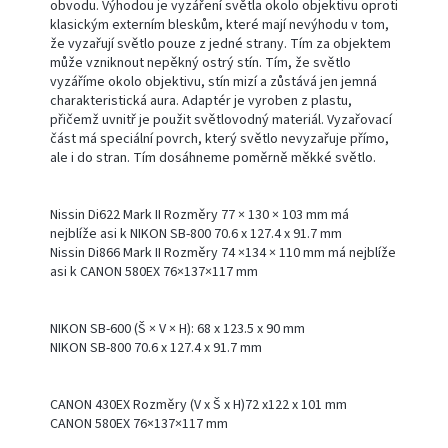
obvodu. Výhodou je vyzáření světla okolo objektivu oproti
klasickým externím bleskům, které mají nevýhodu v tom,
že vyzařují světlo pouze z jedné strany. Tím za objektem
může vzniknout nepěkný ostrý stín. Tím, že světlo
vyzáříme okolo objektivu, stín mizí a zůstává jen jemná
charakteristická aura. Adaptér je vyroben z plastu,
přičemž uvnitř je použit světlovodný materiál. Vyzařovací
část má speciální povrch, který světlo nevyzařuje přímo,
ale i do stran. Tím dosáhneme poměrně měkké světlo.
Nissin Di622 Mark II Rozměry 77 × 130 × 103 mm má
nejblíže asi k NIKON SB-800 70.6 x 127.4 x 91.7 mm
Nissin Di866 Mark II Rozměry 74 ×134 × 110 mm má nejblíže
asi k CANON 580EX 76×137×117 mm
NIKON SB-600 (Š × V × H): 68 x 123.5 x 90 mm
NIKON SB-800 70.6 x 127.4 x 91.7 mm
CANON 430EX Rozměry (V x Š x H)72 x122 x 101 mm
CANON 580EX 76×137×117 mm