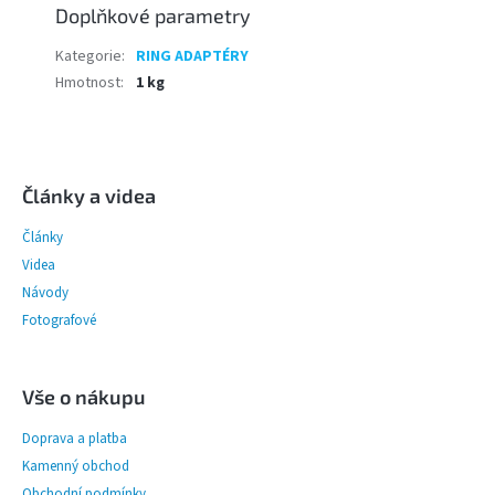
Doplňkové parametry
Kategorie
:
RING ADAPTÉRY
Hmotnost
:
1 kg
Z
á
p
Články a videa
a
Články
t
í
Videa
Návody
Fotografové
Vše o nákupu
Doprava a platba
Kamenný obchod
Obchodní podmínky