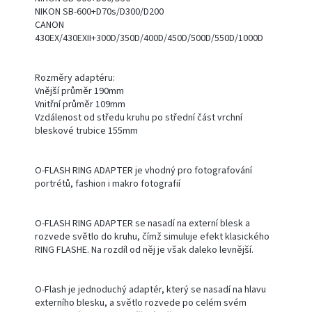
NIKON SB-600+D70s/D300/D200
CANON
430EX/430EXII+300D/350D/400D/450D/500D/550D/1000D
Rozměry adaptéru:
Vnější průměr 190mm
Vnitřní průměr 109mm
Vzdálenost od středu kruhu po střední část vrchní
bleskové trubice 155mm
O-FLASH RING ADAPTER je vhodný pro fotografování
portrétů, fashion i makro fotografií
O-FLASH RING ADAPTER se nasadí na externí blesk a
rozvede světlo do kruhu, čímž simuluje efekt klasického
RING FLASHE. Na rozdíl od něj je však daleko levnější.
O-Flash je jednoduchý adaptér, který se nasadí na hlavu
externího blesku, a světlo rozvede po celém svém