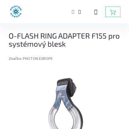
Přejít
na
NÁKUP
obsah
KOŠÍK
ZÁBLESKOVÁ
O-FLASH RING ADAPTER F155 pro
SVĚTLA
DO
systémový blesk
FOTOATELIÉRU
Značka:
PHOTON EUROPE
BATERIOVÉ
ZÁBLESKY
TRVALÁ
SVĚTLA,
DAYLIGHT,
LED
SVĚTLA
RADIOVÉ
ODPALOVAČE