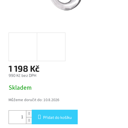
SOFTBOX
-
SOFTBOXY
PŘÍSLUŠENSTVÍ
STUDIOVÝCH
SVĚTEL
SYSTÉMOVÉ
BLESKY
1 198 Kč
A
PŘÍSLUŠENSTVÍ
990 Kč bez DPH
Měrná
Skladem
FOTOGRAFICKÁ
cena:
POZADÍ
Můžeme doručit do:
10.8.2026
PŘÍSLUŠENSTVÍ
K
FOTOAPARÁTŮM
Přidat do košíku
A
DSLR