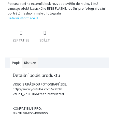
Po nasazení na externí blesk rozvede světlo do kruhu, čímž
simuluje efekt klasického RING FLASHE. Ideální pro fotografování
PŘÍSLUŠENSTVÍ
portrétů, fashion i makro fotografii
FOTOSTUDIO
Detailní informace
VÝBOJKY,
NÁHRADNÍ
DÍLY
ZEPTAT SE
SDÍLET
A
KAZOVÉ
ZBOŽÍ
Popis
Diskuze
Přihlášení
Detailní popis produktu
VIDEO S UKÁZKOU FOTOGRAFIÍ ZDE:
http://www.youtube.com/watch?
v=E2H_ZnJCJHo&feature=related
KOMPATIBILNÍ PRO:
NIKON SB-800+D80/D50