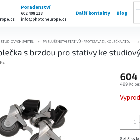
Poradenství
Další kontakty
Blog
602 408 118
rope.cz
info@photoneurope.cz
Í STUDIOVÝCH SVĚTEL
PŘÍSLUŠENSTVÍ STATIVŮ - PROTIZÁVAŽÍ, KOLEČKA ATD. ...
olečka s brzdou pro stativy ke studio
PE
604 
499 Kč be
Měrná
Vypro
cena:
Set 3 ks k