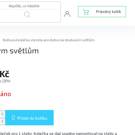
NÁKUPNÍ
Prázdný košík
HLEDAT
KOŠÍK
Stativová kolečka s brzdou pro stativy ke studiovým světlům
vým světlům
Kč
z DPH
dáno
Přidat do košíku
oleček pro 1 stativ. Kolečka se dají snadno namontovat na stativ a