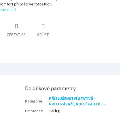
komfort při práci ve fotostudiu.
nformace
ZEPTAT SE
SDÍLET
Doplňkové parametry
PŘÍSLUŠENSTVÍ STATIVŮ -
Kategorie
:
PROTIZÁVAŽÍ, KOLEČKA ATD. ...
Hmotnost
:
1.5 kg