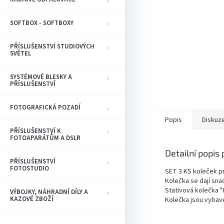
SOFTBOX - SOFTBOXY
PŘÍSLUŠENSTVÍ STUDIOVÝCH
SVĚTEL
SYSTÉMOVÉ BLESKY A
PŘÍSLUŠENSTVÍ
FOTOGRAFICKÁ POZADÍ
Popis
Diskuz
PŘÍSLUŠENSTVÍ K
FOTOAPARÁTŮM A DSLR
Detailní popis
PŘÍSLUŠENSTVÍ
FOTOSTUDIO
SET 3 KS koleček pr
Kolečka se dají sna
Stativová kolečka "
VÝBOJKY, NÁHRADNÍ DÍLY A
KAZOVÉ ZBOŽÍ
Kolečka jsou vyba