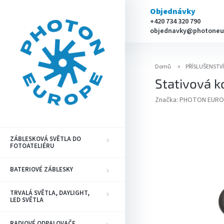
Přejít
Objednávky
na
+420 734 320 790
obsah
objednavky@photoneu
Domů
PŘÍSLUŠENSTV
Stativová k
Značka:
PHOTON EURO
ZÁBLESKOVÁ SVĚTLA DO
FOTOATELIÉRU
BATERIOVÉ ZÁBLESKY
TRVALÁ SVĚTLA, DAYLIGHT,
LED SVĚTLA
RADIOVÉ ODPALOVAČE