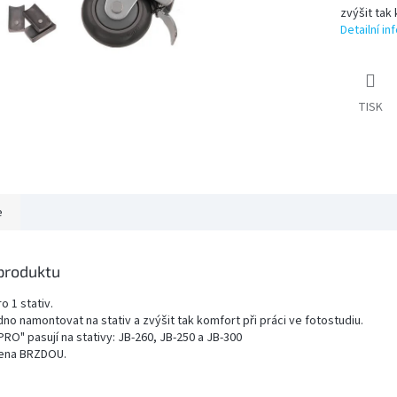
zvýšit tak 
Detailní i
TISK
e
 produktu
o 1 stativ.
dno namontovat na stativ a zvýšit tak komfort při práci ve fotostudiu.
PRO" pasují na stativy: JB-260, JB-250 a JB-300
vena BRZDOU.