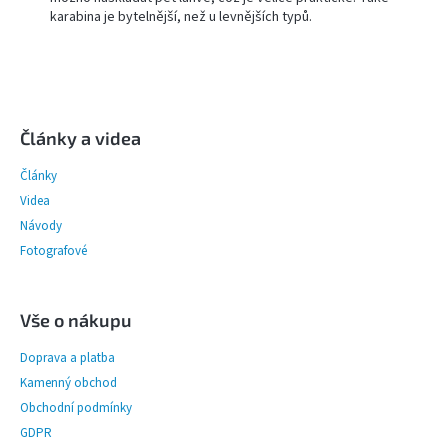
karabina je bytelnější, než u levnějších typů.
Z
á
p
Články a videa
a
Články
t
í
Videa
Návody
Fotografové
Vše o nákupu
Doprava a platba
Kamenný obchod
Obchodní podmínky
GDPR