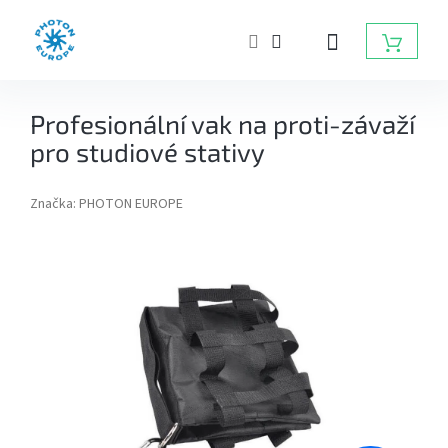
Přejít
na
NÁKUP
obsah
KOŠÍK
ZÁBLESKOVÁ
Profesionální vak na proti-závaží
SVĚTLA
DO
pro studiové stativy
FOTOATELIÉRU
Značka:
PHOTON EUROPE
BATERIOVÉ
ZÁBLESKY
TRVALÁ
SVĚTLA,
DAYLIGHT,
LED
SVĚTLA
RADIOVÉ
ODPALOVAČE