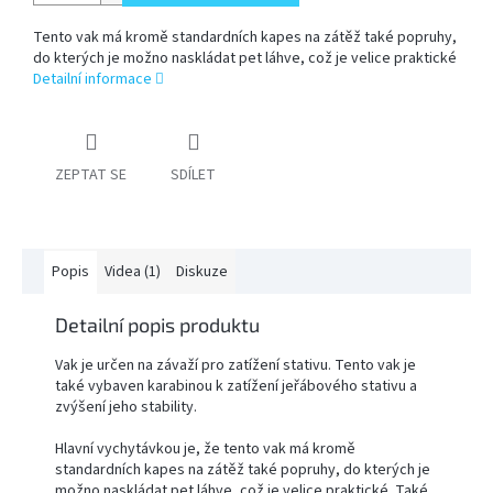
Tento vak má kromě standardních kapes na zátěž také popruhy,
PŘÍSLUŠENSTVÍ
do kterých je možno naskládat pet láhve, což je velice praktické
FOTOSTUDIO
Detailní informace
VÝBOJKY,
NÁHRADNÍ
DÍLY
ZEPTAT SE
SDÍLET
A
KAZOVÉ
ZBOŽÍ
Popis
Videa (1)
Diskuze
Přihlášení
Detailní popis produktu
Vak je určen na závaží pro zatížení stativu. Tento vak je
také vybaven karabinou k zatížení jeřábového stativu a
zvýšení jeho stability.
Hlavní vychytávkou je, že tento vak má kromě
standardních kapes na zátěž také popruhy, do kterých je
možno naskládat pet láhve, což je velice praktické. Také