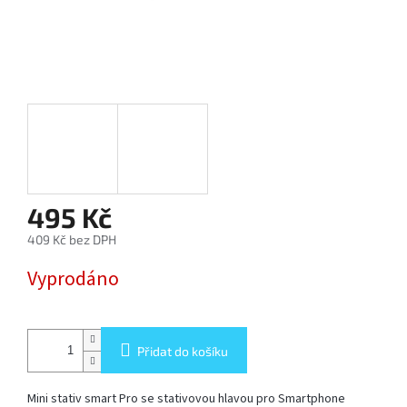
SOFTBOX
-
SOFTBOXY
PŘÍSLUŠENSTVÍ
STUDIOVÝCH
SVĚTEL
SYSTÉMOVÉ
BLESKY
495 Kč
A
PŘÍSLUŠENSTVÍ
409 Kč bez DPH
Měrná
Vyprodáno
FOTOGRAFICKÁ
cena:
POZADÍ
PŘÍSLUŠENSTVÍ
Přidat do košíku
K
FOTOAPARÁTŮM
A
DSLR
Mini stativ smart Pro se stativovou hlavou pro Smartphone