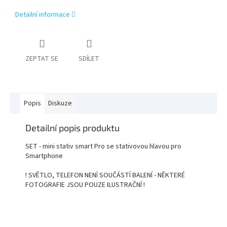
Detailní informace
PŘÍSLUŠENSTVÍ
FOTOSTUDIO
ZEPTAT SE
SDÍLET
VÝBOJKY,
NÁHRADNÍ
DÍLY
A
KAZOVÉ
ZBOŽÍ
Popis
Diskuze
Detailní popis produktu
Přihlášení
SET - mini stativ smart Pro se stativovou hlavou pro
Smartphone
! SVĚTLO, TELEFON NENÍ SOUČÁSTÍ BALENÍ - NĚKTERÉ
FOTOGRAFIE JSOU POUZE ILUSTRAČNÍ !