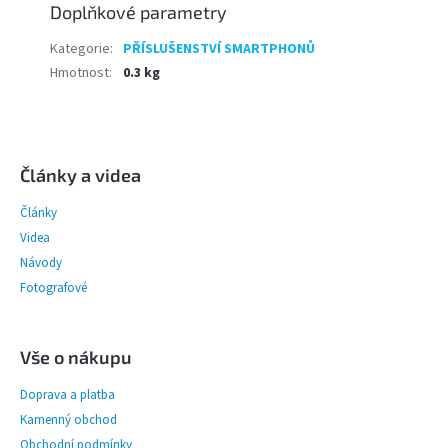
Doplňkové parametry
Kategorie
:
PŘÍSLUŠENSTVÍ SMARTPHONŮ
Hmotnost
:
0.3 kg
Z
á
p
Články a videa
a
Články
t
í
Videa
Návody
Fotografové
Vše o nákupu
Doprava a platba
Kamenný obchod
Obchodní podmínky