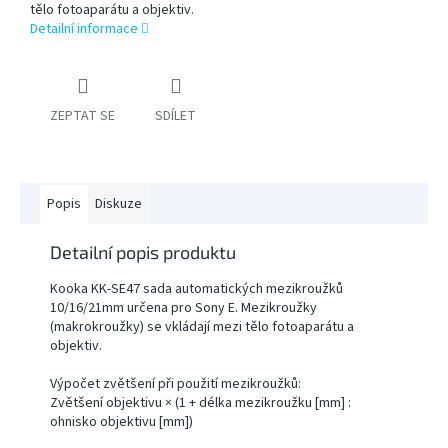
tělo fotoaparátu a objektiv.
Detailní informace
PŘÍSLUŠENSTVÍ
FOTOSTUDIO
ZEPTAT SE
SDÍLET
VÝBOJKY,
NÁHRADNÍ
DÍLY
A
KAZOVÉ
ZBOŽÍ
Popis
Diskuze
Detailní popis produktu
Přihlášení
Kooka KK-SE47 sada automatických mezikroužků
10/16/21mm určena pro Sony E. Mezikroužky
(makrokroužky) se vkládají mezi tělo fotoaparátu a
objektiv.
Výpočet zvětšení při použití mezikroužků:
Zvětšení objektivu × (1 + délka mezikroužku [mm] :
ohnisko objektivu [mm])