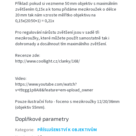
Příklad: pokud si vezmeme 50 mm objektiv s maximálním
zvětšením 0,15x a k tomu přidáme mezikroužek o délce
20 mm tak nám vzroste měřítko objektivu na
0,15x(20:50+1) = 0,21x
Pro regulování nárůstu zvětšení jsou v sadě tři
mezikroužky, které můžete použít samostatně tak i
dohromady a dosáhnout tím maximálního zvětšení.
Recenze zde:
http://www.coollight.cz/clanky/168/
Video:
https://www.youtube.com/watch?
v=I9zgg1p8Ai8&feature=em-upload_owner
Pouze ilustrační foto - foceno s mezikroužky 12/20/36mm
(objektiv 55mm).
Doplňkové parametry
Kategorie
:
PŘÍSLUŠENSTVÍ K OBJEKTIVŮM