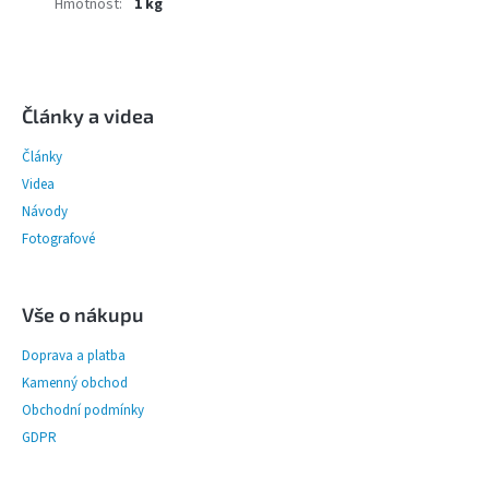
Hmotnost
:
1 kg
Z
á
p
Články a videa
a
Články
t
í
Videa
Návody
Fotografové
Vše o nákupu
Doprava a platba
Kamenný obchod
Obchodní podmínky
GDPR