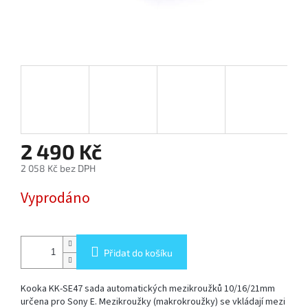
SOFTBOX
-
SOFTBOXY
PŘÍSLUŠENSTVÍ
STUDIOVÝCH
SVĚTEL
SYSTÉMOVÉ
2 490 Kč
BLESKY
A
2 058 Kč bez DPH
PŘÍSLUŠENSTVÍ
Měrná
Vyprodáno
cena:
FOTOGRAFICKÁ
POZADÍ
Přidat do košíku
PŘÍSLUŠENSTVÍ
K
FOTOAPARÁTŮM
Kooka KK-SE47 sada automatických mezikroužků 10/16/21mm
A
DSLR
určena pro Sony E. Mezikroužky (makrokroužky) se vkládají mezi