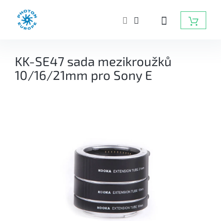
Přejít
na
NÁKUP
obsah
KOŠÍK
ZÁBLESKOVÁ
KK-SE47 sada mezikroužků
SVĚTLA
DO
10/16/21mm pro Sony E
FOTOATELIÉRU
BATERIOVÉ
ZÁBLESKY
TRVALÁ
SVĚTLA,
DAYLIGHT,
LED
SVĚTLA
RADIOVÉ
ODPALOVAČE