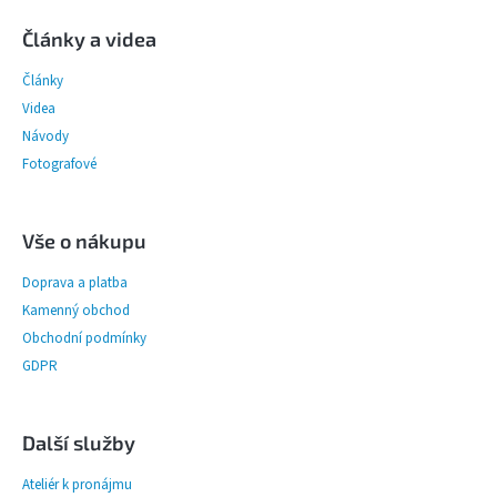
á
p
Články a videa
a
Články
t
í
Videa
Návody
Fotografové
Vše o nákupu
Doprava a platba
Kamenný obchod
Obchodní podmínky
GDPR
Další služby
Ateliér k pronájmu