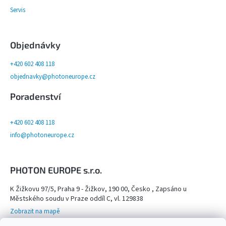
Servis
Objednávky
+420 602 408 118
objednavky@photoneurope.cz
Poradenství
+420 602 408 118
info@photoneurope.cz
PHOTON EUROPE s.r.o.
K Žižkovu 97/5, Praha 9 - Žižkov, 190 00, Česko , Zapsáno u
Městského soudu v Praze oddíl C, vl. 129838
Zobrazit na mapě
Otevřeno na objednání po domluvě na tel. 602 408 118 - viz více info