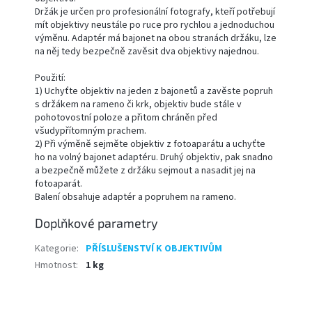
Držák je určen pro profesionální fotografy, kteří potřebují
mít objektivy neustále po ruce pro rychlou a jednoduchou
výměnu. Adaptér má bajonet na obou stranách držáku, lze
na něj tedy bezpečně zavěsit dva objektivy najednou.
Použití:
1) Uchyťte objektiv na jeden z bajonetů a zavěste popruh
s držákem na rameno či krk, objektiv bude stále v
pohotovostní poloze a přitom chráněn před
všudypřítomným prachem.
2) Při výměně sejměte objektiv z fotoaparátu a uchyťte
ho na volný bajonet adaptéru. Druhý objektiv, pak snadno
a bezpečně můžete z držáku sejmout a nasadit jej na
fotoaparát.
Balení obsahuje adaptér a popruhem na rameno.
Doplňkové parametry
Kategorie
:
PŘÍSLUŠENSTVÍ K OBJEKTIVŮM
Hmotnost
:
1 kg
Z