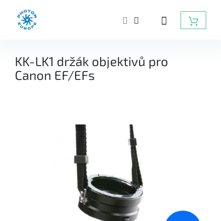
Přejít
na
NÁKUP
obsah
KOŠÍK
ZÁBLESKOVÁ
KK-LK1 držák objektivů pro
SVĚTLA
DO
Canon EF/EFs
FOTOATELIÉRU
BATERIOVÉ
ZÁBLESKY
TRVALÁ
SVĚTLA,
DAYLIGHT,
LED
SVĚTLA
RADIOVÉ
ODPALOVAČE