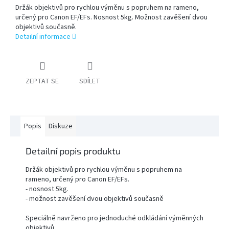
Držák objektivů pro rychlou výměnu s popruhem na rameno,
určený pro Canon EF/EFs. Nosnost 5kg. Možnost zavěšení dvou
PŘÍSLUŠENSTVÍ
objektivů současně.
FOTOSTUDIO
Detailní informace
VÝBOJKY,
NÁHRADNÍ
DÍLY
ZEPTAT SE
SDÍLET
A
KAZOVÉ
ZBOŽÍ
Popis
Diskuze
Přihlášení
Detailní popis produktu
Držák objektivů pro rychlou výměnu s popruhem na
rameno, určený pro Canon EF/EFs.
- nosnost 5kg.
- možnost zavěšení dvou objektivů současně
Speciálně navrženo pro jednoduché odkládání výměnných
objektivů.