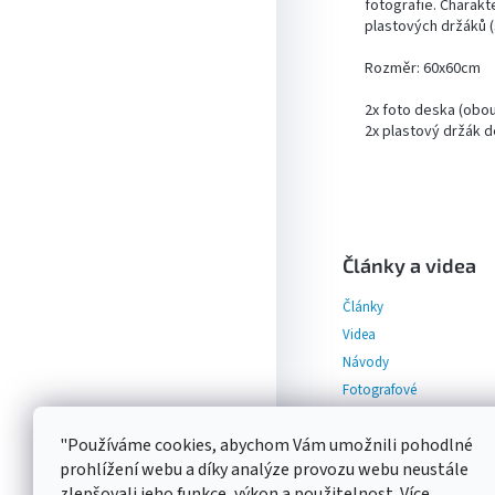
fotografie. Charakte
plastových držáků (
Rozměr: 60x60cm
2x foto deska (obo
2x plastový držák 
Z
á
p
Články a videa
a
Články
t
í
Videa
Návody
Fotografové
"Používáme cookies, abychom Vám umožnili pohodlné
prohlížení webu a díky analýze provozu webu neustále
zlepšovali jeho funkce, výkon a použitelnost. Více