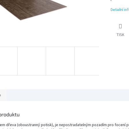
Detailní i
TISK
e
 produktu
em dřeva (oboustranný potisk), je nepostradatelným pozadím pro focení 