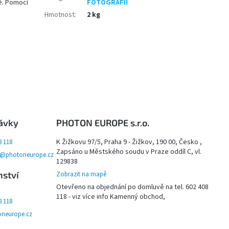
tě. Pomocí
FOTOGRAFII
Hmotnost
:
2 kg
ávky
PHOTON EUROPE s.r.o.
K Žižkovu 97/5, Praha 9 - Žižkov, 190 00, Česko ,
8 118
Zapsáno u Městského soudu v Praze oddíl C, vl.
y@photoneurope.cz
129838
nství
Zobrazit na mapě
Otevřeno na objednání po domluvě na tel. 602 408
118 - viz více info Kamenný obchod,
8 118
neurope.cz