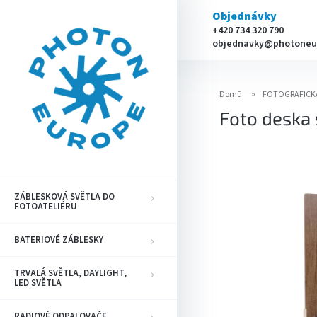
Přejít
Objednávky
na
+420 734 320 790
obsah
objednavky@photoneu
Domů
FOTOGRAFICK
Foto deska
ZÁBLESKOVÁ SVĚTLA DO
FOTOATELIÉRU
BATERIOVÉ ZÁBLESKY
TRVALÁ SVĚTLA, DAYLIGHT,
LED SVĚTLA
RADIOVÉ ODPALOVAČE