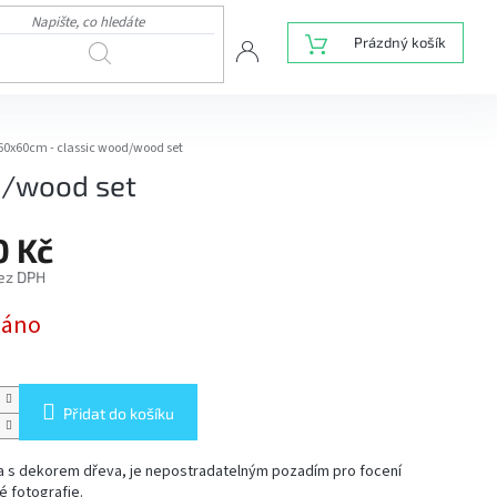
NÁKUPNÍ
Prázdný košík
HLEDAT
KOŠÍK
 60x60cm - classic wood/wood set
d/wood set
0 Kč
bez DPH
dáno
Přidat do košíku
a s dekorem dřeva, je nepostradatelným pozadím pro focení
 fotografie.