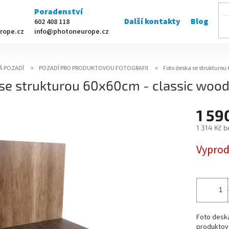
Poradenství
Další kontakty
Blog
602 408 118
rope.cz
info@photoneurope.cz
Á POZADÍ
POZADÍ PRO PRODUKTOVOU FOTOGRAFII
Foto deska se strukturou
 se strukturou 60x60cm - classic woo
1 59
1 314 Kč 
Měrná
Vypro
cena:
Foto desk
produktové