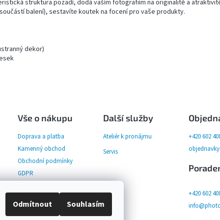
ristická struktura pozadí, dodá vaším fotografiím na originalitě a atraktivi
součástí balení), sestavíte koutek na focení pro vaše produkty.
ustranný dekor)
desek
Vše o nákupu
Další služby
Objedn
Doprava a platba
Ateliér k pronájmu
+420 602 40
Kamenný obchod
objednavk
Servis
Obchodní podmínky
Porade
GDPR
+420 602 40
Odmítnout
Souhlasím
info@photo