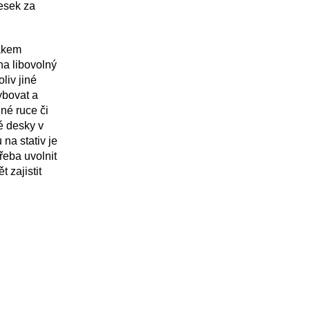
esek za
ákem
na libovolný
liv jiné
ybovat a
lné ruce či
é desky
v
 na stativ je
řeba uvolnit
 zajistit