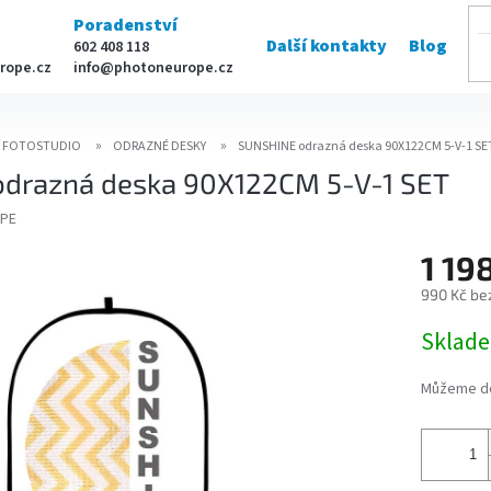
Poradenství
Další kontakty
Blog
602 408 118
rope.cz
info@photoneurope.cz
Í FOTOSTUDIO
ODRAZNÉ DESKY
SUNSHINE odrazná deska 90X122CM 5-V-1 SE
drazná deska 90X122CM 5-V-1 SET
PE
1 19
990 Kč be
Měrná
Sklad
cena:
Můžeme do