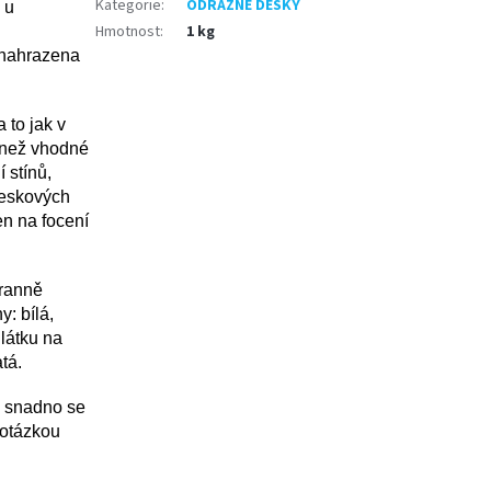
Kategorie
:
ODRAZNÉ DESKY
 u
Hmotnost
:
1 kg
 nahrazena
 to jak v
než vhodn
é
 stínů,
bleskových
jen na
focení
ranně
y: bílá,
 látku na
tá.
e snadno se
 otázkou