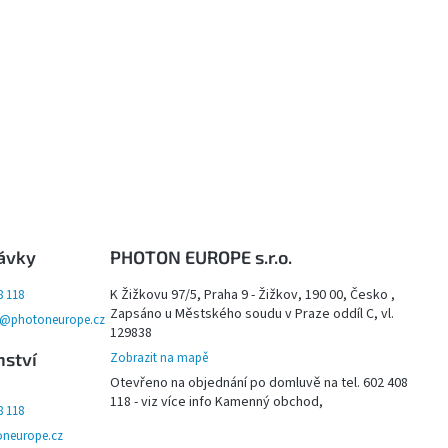
ávky
PHOTON EUROPE s.r.o.
K Žižkovu 97/5, Praha 9 - Žižkov, 190 00, Česko ,
8 118
Zapsáno u Městského soudu v Praze oddíl C, vl.
y@photoneurope.cz
129838
nství
Zobrazit na mapě
Otevřeno na objednání po domluvě na tel. 602 408
118 - viz více info Kamenný obchod,
8 118
neurope.cz