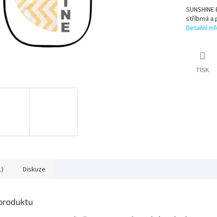
SUNSHINE E
stříbrná a 
Detailní i
TISK
1)
Diskuze
 produktu