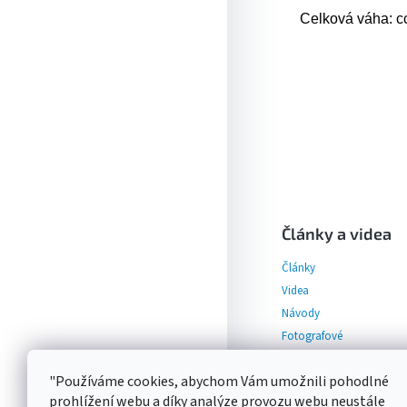
Celková váha: c
Z
á
p
Články a videa
a
Články
t
í
Videa
Návody
Fotografové
"Používáme cookies, abychom Vám umožnili pohodlné
prohlížení webu a díky analýze provozu webu neustále