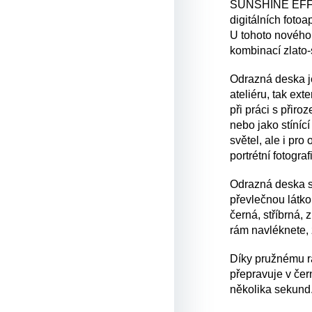
SUNSHINE EFFECT
digitálních fotoa
U tohoto nového 
kombinací zlato-
Odrazná deska j
ateliéru, tak ext
při práci s přir
nebo jako stíníc
světel, ale
i pro 
portrétní fotogra
Odrazná deska 
převlečnou látko
černá, stříbrná, 
rám navléknete, 
Díky pružnému 
přepravuje v čer
několika sekund