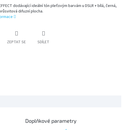
FFECT dodávající ideální tón pleťovým barvám u DSLR + bílá, černá,
průsvitová difuzní plocha.
nformace
ZEPTAT SE
SDÍLET
Doplňkové parametry