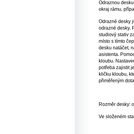
Odraznou desku 
okraj rámu, přípa
Odrazné desky
j
odrazné desky.
studiový stativ 
místo s tímto č
desku natáčet, 
asistenta. Pomo
kloubu. Nastavení
potřeba zajistit 
kličku kloubu, k
přiměřeným dota
Rozměr desky: 
Ve složeném st