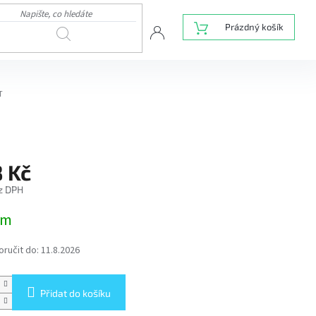
NÁKUPNÍ
Prázdný košík
HLEDAT
KOŠÍK
T
8 Kč
z DPH
em
ručit do:
11.8.2026
Přidat do košíku