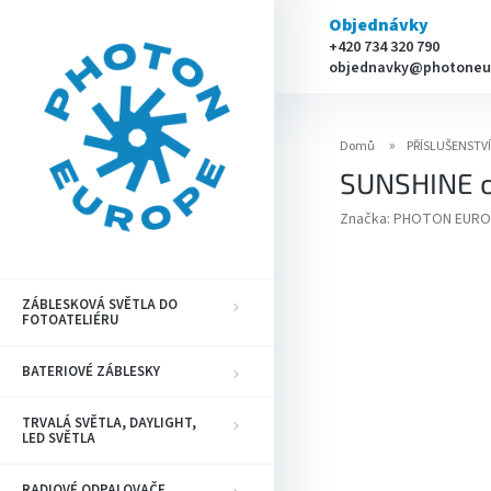
Přejít
Objednávky
na
+420 734 320 790
obsah
objednavky@photoneu
Domů
PŘÍSLUŠENSTV
SUNSHINE o
Značka:
PHOTON EURO
ZÁBLESKOVÁ SVĚTLA DO
FOTOATELIÉRU
BATERIOVÉ ZÁBLESKY
TRVALÁ SVĚTLA, DAYLIGHT,
LED SVĚTLA
RADIOVÉ ODPALOVAČE