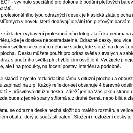
 - vyvinuto speciálně pro dokonalé podání pleťových barev
parátů.
profesionálního typu odrazných desek je klasická zlatá plocha
stříbrných vlnovek, které dodávají ideální tón pleťovým barvám.
e základem vybavení profesionálního fotografa
či kameramana
a
eriéru, kde je doslova nepostradatelná.
Odrazné desky jsou více
ozeným světlem
v exteriéru
nebo ve studiu,
kde slouží na dosvícení
í plocha
. Desku můžete použit
pro odraz světla z trvalých a zá
odraz slunečního světla při chybějícím osvětlení.
Využijete ji ne
fie, ale i na produkty, na focení
postav,
interiérů a podobně.
se skládá
z rychlo-rozkládacího rámu s difuzní plochou
a oboust
u zapínací na zip.
Každý reflektor-set obsahuje 4 barevné odstín
zlatá + průsvitová difúzní deska.
Záleží jen na Vás jakou stranou
zda bude z jedné strany stříbrná a z druhé černá, nebo bílá a zla
rámu se odrazná deska
nechá složit do malého rozměru a velic
ném obalu, který je součástí balení.
Složení i rozložení desky je
.