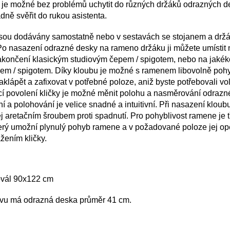
je možné bez problémů uchytit do různých držáků odrazných d
dně svěřit do rukou asistenta.
sou dodávány samostatně nebo v sestavách se stojanem a drž
Po nasazení odrazné desky na rameno držáku ji můžete umístit 
zakončení klasickým studiovým čepem / spigotem, nebo na jakéko
epem / spigotem. Díky kloubu je možné s ramenem libovolně poh
naklápět
a zafixovat v potřebné poloze, aniž byste potřebovali vo
cí povolení kličky je možné měnit polohu a nasměrování
odrazn
 a polohování je velice snadné a intuitivní. Při nasazení kloubu
jej aretačním šroubem proti spadnutí. Pro pohyblivost ramene je t
terý umožní plynulý pohyb ramene a v požadované poloze jej opět
žením kličky.
ovál 90x122 cm
avu má odrazná deska průměr
41
cm.