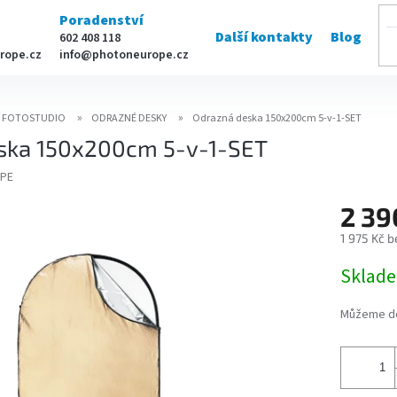
Poradenství
Další kontakty
Blog
602 408 118
rope.cz
info@photoneurope.cz
Í FOTOSTUDIO
ODRAZNÉ DESKY
Odrazná deska 150x200cm 5-v-1-SET
ska 150x200cm 5-v-1-SET
PE
2 39
1 975 Kč 
Měrná
Sklad
cena:
Můžeme do