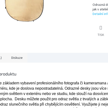
Odrazná de
jak v atel
Detailní i
TISK
1)
Diskuze
 produktu
e základem vybavení profesionálního fotografa
či kameramana
a
eriéru, kde je doslova nepostradatelná.
Odrazné desky jsou více
ozeným světlem
v exteriéru
nebo ve studiu,
kde slouží na dosvícení
í plocha
. Desku můžete použit
pro odraz světla z trvalých a zá
odraz slunečního světla při chybějícím osvětlení.
Využijete ji ne