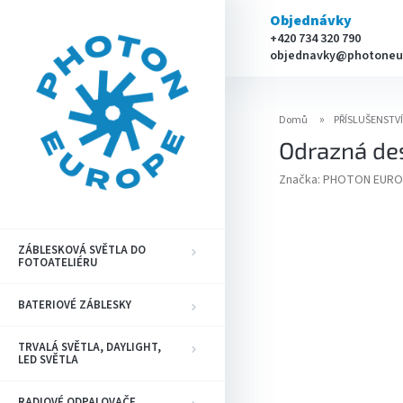
Přejít
Objednávky
na
+420 734 320 790
obsah
objednavky@photoneu
Domů
PŘÍSLUŠENSTV
Odrazná de
Značka:
PHOTON EURO
ZÁBLESKOVÁ SVĚTLA DO
FOTOATELIÉRU
BATERIOVÉ ZÁBLESKY
TRVALÁ SVĚTLA, DAYLIGHT,
LED SVĚTLA
RADIOVÉ ODPALOVAČE