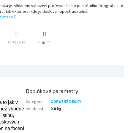
ska je základem vybavení profesionálního portrétního fotografa a to
iéru, tak exteriéru, kde je doslova nepostradatelná.
nformace
ZEPTAT SE
SDÍLET
Doplňkové parametry
Kategorie
:
ODRAZNÉ DESKY
 to jak v
Hmotnost
:
0.8 kg
než vhodn
é
 stínů,
bleskových
jen na
focení