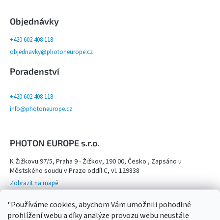
Objednávky
+420 602 408 118
objednavky@photoneurope.cz
Poradenství
+420 602 408 118
info@photoneurope.cz
PHOTON EUROPE s.r.o.
K Žižkovu 97/5, Praha 9 - Žižkov, 190 00, Česko , Zapsáno u
Městského soudu v Praze oddíl C, vl. 129838
Zobrazit na mapě
Otevřeno na objednání po domluvě na tel. 602 408 118 - viz více info
"Používáme cookies, abychom Vám umožnili pohodlné
Kamenný obchod,
prohlížení webu a díky analýze provozu webu neustále