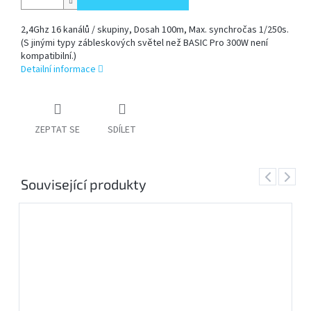
2,4Ghz 16 kanálů / skupiny, Dosah 100m, Max. synchročas 1/250s.
PŘÍSLUŠENSTVÍ
(S jinými typy zábleskových světel než BASIC Pro 300W není
FOTOSTUDIO
kompatibilní.)
Detailní informace
VÝBOJKY,
NÁHRADNÍ
DÍLY
A
KAZOVÉ
ZEPTAT SE
SDÍLET
ZBOŽÍ
Previous
Next
Přihlášení
Související produkty