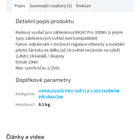
Popis
Související soubory (1)
Diskuze
Detailní popis produktu
Radiový vysílač pro záblesková BASIC Pro 300Ws (s jinými
typy zábleskových světel není kompatibilní)
Funce: odpalování + možnost regulace intenzity a ovládání
pilotní žárovky na dálku (až 16 světel nezávisle na sobě)
2,4Ghz 16 kanálů / skupiny
Dosah 100m
Max. synchročas 1/250s
Doplňkové parametry
ODPALOVAČE PRO SVĚTLA S VESTAVĚNÝM
Kategorie
:
PŘIJÍMAČEM
Hmotnost
:
0.1 kg
Z
á
p
Články a videa