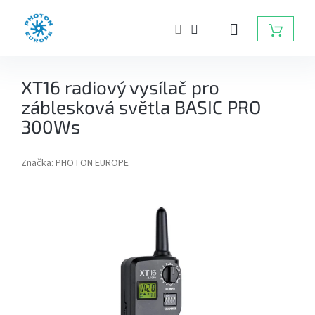
Přejít
na
NÁKUP
obsah
KOŠÍK
ZÁBLESKOVÁ
XT16 radiový vysílač pro
SVĚTLA
DO
záblesková světla BASIC PRO
FOTOATELIÉRU
300Ws
BATERIOVÉ
ZÁBLESKY
Značka:
PHOTON EUROPE
TRVALÁ
SVĚTLA,
DAYLIGHT,
LED
SVĚTLA
RADIOVÉ
ODPALOVAČE