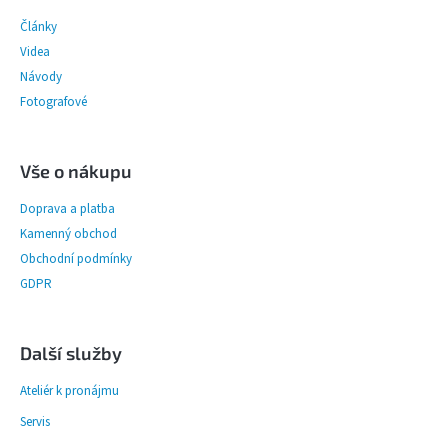
a
Články
t
í
Videa
Návody
Fotografové
Vše o nákupu
Doprava a platba
Kamenný obchod
Obchodní podmínky
GDPR
Další služby
Ateliér k pronájmu
Servis