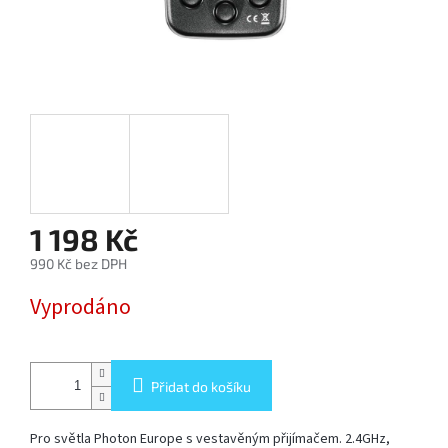
SOFTBOX
-
SOFTBOXY
PŘÍSLUŠENSTVÍ
STUDIOVÝCH
SVĚTEL
SYSTÉMOVÉ
BLESKY
1 198 Kč
A
PŘÍSLUŠENSTVÍ
990 Kč bez DPH
Měrná
Vyprodáno
FOTOGRAFICKÁ
cena:
POZADÍ
PŘÍSLUŠENSTVÍ
Přidat do košíku
K
FOTOAPARÁTŮM
A
DSLR
Pro světla Photon Europe s vestavěným přijímačem. 2.4GHz,