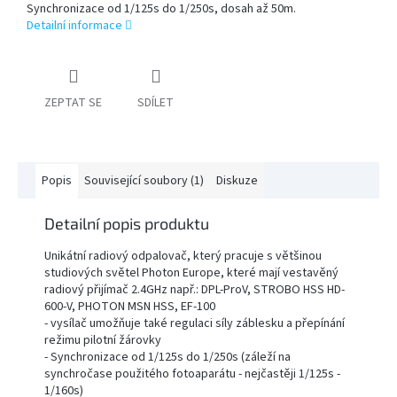
Synchronizace od 1/125s do 1/250s, dosah až 50m.
Detailní informace
PŘÍSLUŠENSTVÍ
FOTOSTUDIO
ZEPTAT SE
SDÍLET
VÝBOJKY,
NÁHRADNÍ
DÍLY
A
KAZOVÉ
ZBOŽÍ
Popis
Související soubory (1)
Diskuze
Detailní popis produktu
Přihlášení
Unikátní radiový odpalovač, který pracuje s většinou
studiových světel Photon Europe, které mají vestavěný
radiový přijímač 2.4GHz např.: DPL-ProV, STROBO HSS HD-
600-V, PHOTON MSN HSS, EF-100
- vysílač umožňuje také regulaci síly záblesku a přepínání
režimu pilotní žárovky
- Synchronizace od 1/125s do 1/250s (záleží na
synchročase použitého fotoaparátu - nejčastěji 1/125s -
1/160s)