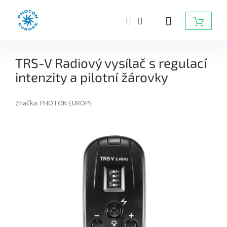
Přejít
na
NÁKUP
obsah
KOŠÍK
ZÁBLESKOVÁ
TRS-V Radiový vysílač s regulací
SVĚTLA
DO
intenzity a pilotní žárovky
FOTOATELIÉRU
Značka:
PHOTON EUROPE
BATERIOVÉ
ZÁBLESKY
TRVALÁ
SVĚTLA,
DAYLIGHT,
LED
SVĚTLA
RADIOVÉ
ODPALOVAČE