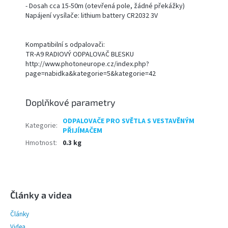
- Dosah cca 15-50m (otevřená pole, žádné překážky)
Napájení vysílače: lithium battery CR2032 3V
Kompatibilní s odpalovači:
TR-A9 RADIOVÝ ODPALOVAČ BLESKU
http://www.photoneurope.cz/index.php?
page=nabidka&kategorie=5&kategorie=42
Doplňkové parametry
ODPALOVAČE PRO SVĚTLA S VESTAVĚNÝM
Kategorie
:
PŘIJÍMAČEM
Hmotnost
:
0.3 kg
Z
á
p
Články a videa
a
Články
t
Videa