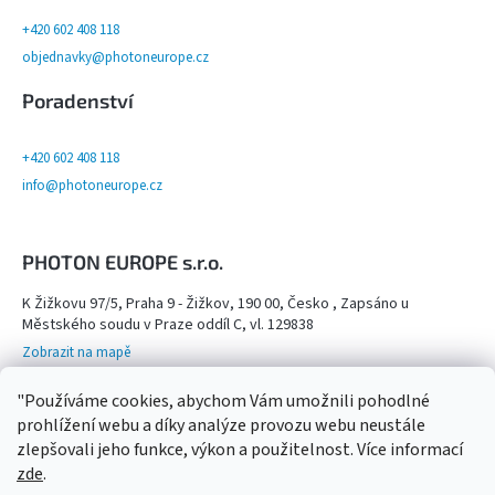
+420 602 408 118
objednavky@photoneurope.cz
Poradenství
+420 602 408 118
info@photoneurope.cz
PHOTON EUROPE s.r.o.
K Žižkovu 97/5, Praha 9 - Žižkov, 190 00, Česko , Zapsáno u
Městského soudu v Praze oddíl C, vl. 129838
Zobrazit na mapě
Otevřeno na objednání po domluvě na tel. 602 408 118 - viz více info
"Používáme cookies, abychom Vám umožnili pohodlné
Kamenný obchod,
prohlížení webu a díky analýze provozu webu neustále
zlepšovali jeho funkce, výkon a použitelnost. Více informací
zde
.