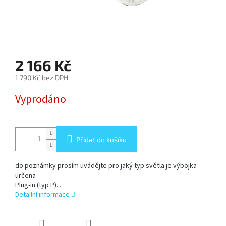
SOFTBOX
-
SOFTBOXY
PŘÍSLUŠENSTVÍ
2 166 Kč
STUDIOVÝCH
SVĚTEL
1 790 Kč bez DPH
Měrná
Vyprodáno
cena:
SYSTÉMOVÉ
BLESKY
A
PŘÍSLUŠENSTVÍ
Přidat do košíku
FOTOGRAFICKÁ
POZADÍ
do poznámky prosím uvádějte pro jaký typ světla je výbojka
určena
Plug-in (typ P)...
PŘÍSLUŠENSTVÍ
Detailní informace
K
FOTOAPARÁTŮM
A
DSLR