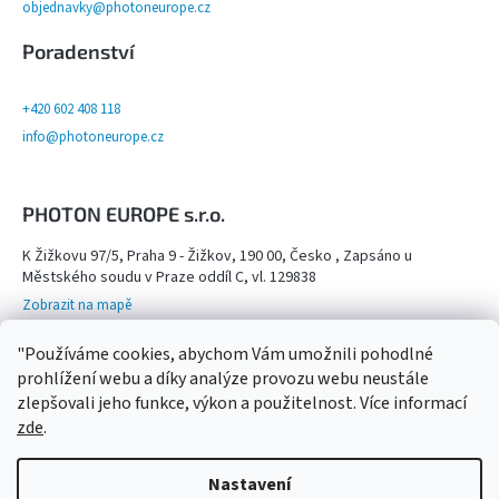
objednavky@photoneurope.cz
Poradenství
+420 602 408 118
info@photoneurope.cz
PHOTON EUROPE s.r.o.
K Žižkovu 97/5, Praha 9 - Žižkov, 190 00, Česko , Zapsáno u
Městského soudu v Praze oddíl C, vl. 129838
Zobrazit na mapě
Otevřeno na objednání po domluvě na tel. 602 408 118 - viz více info
"Používáme cookies, abychom Vám umožnili pohodlné
Kamenný obchod,
prohlížení webu a díky analýze provozu webu neustále
zlepšovali jeho funkce, výkon a použitelnost. Více informací
zde
.
Nastavení
Copyright 2026
Photon Europe
. Všechna práva
Vytvořil Shoptet