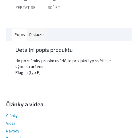
ZEPTAT SE
SDÍLET
PŘÍSLUŠENSTVÍ
FOTOSTUDIO
Popis
Diskuze
VÝBOJKY,
NÁHRADNÍ
DÍLY
Detailní popis produktu
A
KAZOVÉ
ZBOŽÍ
do poznámky prosím uvádějte pro jaký typ světla je
výbojka určena
Plug-in (typ P)
Přihlášení
Z
á
p
Články a videa
a
Články
t
í
Videa
Návody