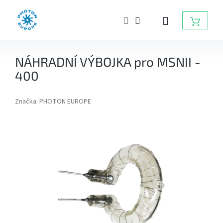
Přejít
na
NÁKUP
obsah
KOŠÍK
ZÁBLESKOVÁ
NÁHRADNÍ VÝBOJKA pro MSNII -
SVĚTLA
DO
400
FOTOATELIÉRU
Značka:
PHOTON EUROPE
BATERIOVÉ
ZÁBLESKY
TRVALÁ
SVĚTLA,
DAYLIGHT,
LED
SVĚTLA
RADIOVÉ
ODPALOVAČE