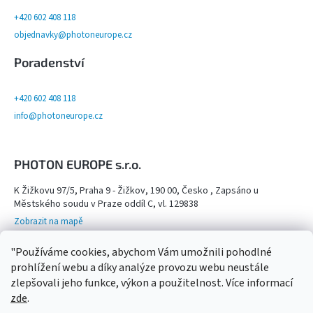
+420 602 408 118
objednavky@photoneurope.cz
Poradenství
+420 602 408 118
info@photoneurope.cz
PHOTON EUROPE s.r.o.
K Žižkovu 97/5, Praha 9 - Žižkov, 190 00, Česko , Zapsáno u
Městského soudu v Praze oddíl C, vl. 129838
Zobrazit na mapě
Otevřeno na objednání po domluvě na tel. 602 408 118 - viz více info
"Používáme cookies, abychom Vám umožnili pohodlné
Kamenný obchod,
prohlížení webu a díky analýze provozu webu neustále
zlepšovali jeho funkce, výkon a použitelnost. Více informací
zde
.