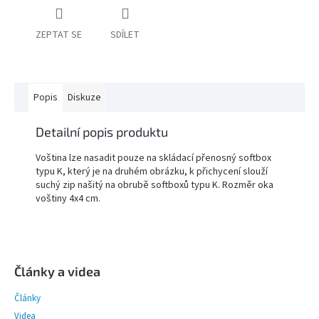
ZEPTAT SE
SDÍLET
PŘÍSLUŠENSTVÍ
FOTOSTUDIO
VÝBOJKY,
Popis
Diskuze
NÁHRADNÍ
DÍLY
A
KAZOVÉ
Detailní popis produktu
ZBOŽÍ
Voština lze nasadit pouze na skládací přenosný softbox
typu K, který je na druhém obrázku, k přichycení slouží
Přihlášení
suchý zip našitý na obrubě softboxů typu K. Rozměr oka
voštiny 4x4 cm.
Z
á
p
Články a videa
a
Články
t
í
Videa