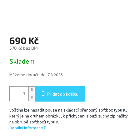
SOFTBOX
-
SOFTBOXY
PŘÍSLUŠENSTVÍ
690 Kč
STUDIOVÝCH
SVĚTEL
570 Kč bez DPH
Měrná
Skladem
cena:
SYSTÉMOVÉ
BLESKY
A
Můžeme doručit do:
7.8.2026
PŘÍSLUŠENSTVÍ
Přidat do košíku
FOTOGRAFICKÁ
POZADÍ
Voština lze nasadit pouze na skládací přenosný softbox typu K,
který je na druhém obrázku, k přichycení slouží suchý zip našitý
PŘÍSLUŠENSTVÍ
na obrubě softboxů typu K.
K
Detailní informace
FOTOAPARÁTŮM
A
DSLR