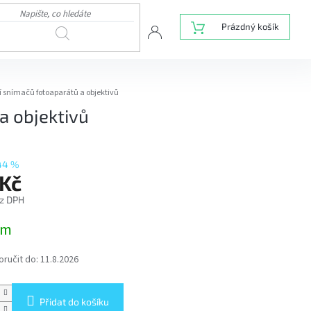
NÁKUPNÍ
Prázdný košík
HLEDAT
KOŠÍK
 snímačů fotoaparátů a objektivů
a objektivů
44 %
Kč
z DPH
em
ručit do:
11.8.2026
Přidat do košíku