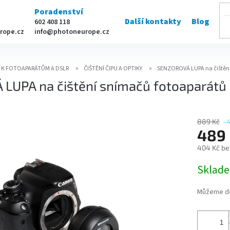
Poradenství
Další kontakty
Blog
602 408 118
rope.cz
info@photoneurope.cz
Í K FOTOAPARÁTŮM A DSLR
ČIŠTĚNÍ ČIPU A OPTIKY
SENZOROVÁ LUPA na čištění
UPA na čištění snímačů fotoaparátů 
889 Kč
–
489 
404 Kč be
Měrná
Sklad
cena:
Můžeme do