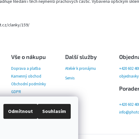
dňuje hledání i těch nejmenší prachových částic. Vybavena optickým sklem, 
t.cz/clanky/159/
Vše o nákupu
Další služby
Objedn
Doprava a platba
Ateliér k pronájmu
+420 602 40
Kamenný obchod
objednavk
Servis
Obchodní podmínky
Porade
GDPR
+420 602 40
Odmítnout
Souhlasím
info@photo