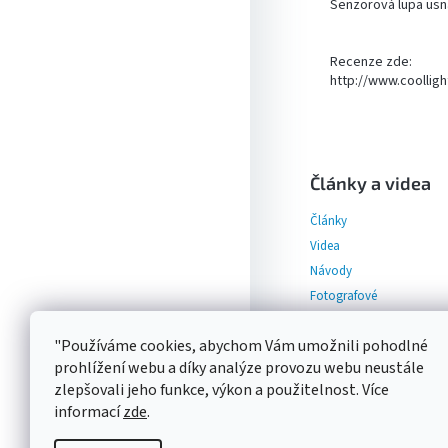
Senzorová lupa usna
Recenze zde:
http://www.coolligh
Z
á
p
Články a videa
a
Články
t
í
Videa
Návody
Fotografové
"Používáme cookies, abychom Vám umožnili pohodlné
prohlížení webu a díky analýze provozu webu neustále
zlepšovali jeho funkce, výkon a použitelnost. Více
informací
zde
.