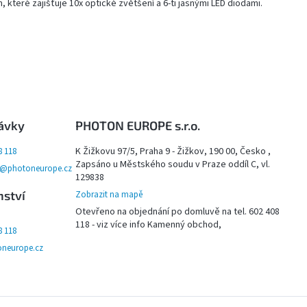
které zajišťuje 10x optické zvětšení a 6-ti jasnými LED diodami.
ávky
PHOTON EUROPE s.r.o.
K Žižkovu 97/5, Praha 9 - Žižkov, 190 00, Česko ,
8 118
Zapsáno u Městského soudu v Praze oddíl C, vl.
y@photoneurope.cz
129838
nství
Zobrazit na mapě
Otevřeno na objednání po domluvě na tel. 602 408
118 - viz více info Kamenný obchod,
8 118
neurope.cz