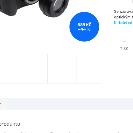
Senzorová 
optickým s
Detailní i
889 KČ
–44 %
TISK
e
 produktu