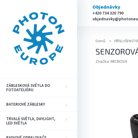
Přejít
Objednávky
na
+420 734 320 790
obsah
objednavky@photoneu
Domů
PŘÍSLUŠENSTV
SENZOROVÁ L
Značka:
MICNOVA
ZÁBLESKOVÁ SVĚTLA DO
FOTOATELIÉRU
BATERIOVÉ ZÁBLESKY
TRVALÁ SVĚTLA, DAYLIGHT,
LED SVĚTLA
RADIOVÉ ODPALOVAČE