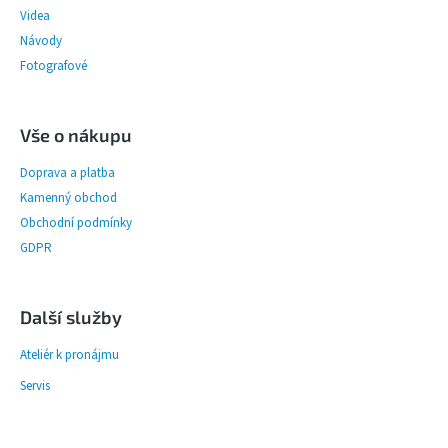
í
Videa
Návody
PŘÍSLUŠENSTVÍ
FOTOSTUDIO
Fotografové
VÝBOJKY,
Vše o nákupu
NÁHRADNÍ
DÍLY
A
Doprava a platba
KAZOVÉ
ZBOŽÍ
Kamenný obchod
Obchodní podmínky
GDPR
Přihlášení
Další služby
Ateliér k pronájmu
Servis