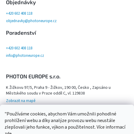
Objednávky
+420 602 408 118
objednavky@photoneurope.cz
Poradenství
+420 602 408 118
info@photoneurope.cz
PHOTON EUROPE s.r.o.
K Žižkovu 97/5, Praha 9 - Žižkov, 190 00, Česko , Zapsáno u
Městského soudu v Praze oddíl C, vl. 129838
Zobrazit na mapě
Otevřeno na objednání po domluvě na tel. 602 408 118 - viz více info
"Používáme cookies, abychom Vám umožnili pohodlné
Kamenný obchod,
prohlížení webu a díky analýze provozu webu neustále
zlepšovali jeho funkce, výkon a použitelnost. Více informací
zde
.