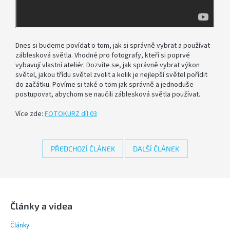
SOFTBOX
-
SOFTBOXY
Dnes si budeme povídat o tom, jak si správně vybrat a používat
záblesková světla. Vhodné pro fotografy, kteří si poprvé
PŘÍSLUŠENSTVÍ
vybavují vlastní ateliér. Dozvíte se, jak správně vybrat výkon
STUDIOVÝCH
SVĚTEL
světel, jakou třídu světel zvolit a kolik je nejlepší světel pořídit
do začátku. Povíme si také o tom jak správně a jednoduše
postupovat, abychom se naučili záblesková světla používat.
SYSTÉMOVÉ
BLESKY
Více zde:
FOTOKURZ díl 03
A
PŘÍSLUŠENSTVÍ
PŘEDCHOZÍ ČLÁNEK
DALŠÍ ČLÁNEK
FOTOGRAFICKÁ
POZADÍ
Z
á
PŘÍSLUŠENSTVÍ
K
p
Články a videa
FOTOAPARÁTŮM
a
A
DSLR
Články
t