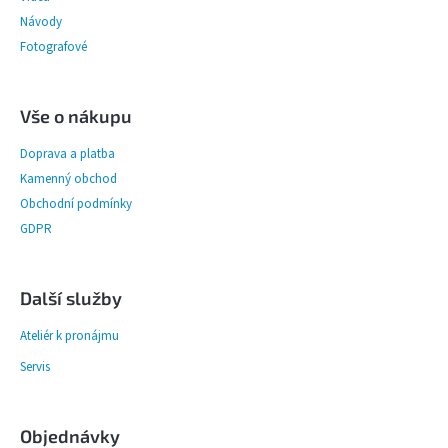
í
Návody
Fotografové
PŘÍSLUŠENSTVÍ
FOTOSTUDIO
Vše o nákupu
VÝBOJKY,
NÁHRADNÍ
DÍLY
Doprava a platba
A
Kamenný obchod
KAZOVÉ
ZBOŽÍ
Obchodní podmínky
GDPR
Přihlášení
Další služby
Ateliér k pronájmu
Servis
Objednávky