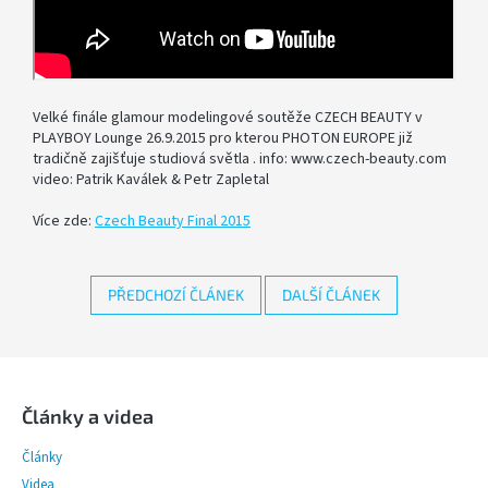
SOFTBOX
-
SOFTBOXY
Velké finále glamour modelingové soutěže CZECH BEAUTY v
PŘÍSLUŠENSTVÍ
PLAYBOY Lounge 26.9.2015 pro kterou PHOTON EUROPE již
STUDIOVÝCH
SVĚTEL
tradičně zajišťuje studiová světla . info: www.czech-beauty.com
video: Patrik Kaválek & Petr Zapletal
Více zde:
Czech Beauty Final 2015
SYSTÉMOVÉ
BLESKY
A
PŘÍSLUŠENSTVÍ
PŘEDCHOZÍ ČLÁNEK
DALŠÍ ČLÁNEK
FOTOGRAFICKÁ
POZADÍ
Z
á
p
Články a videa
PŘÍSLUŠENSTVÍ
K
a
FOTOAPARÁTŮM
Články
t
A
DSLR
Videa