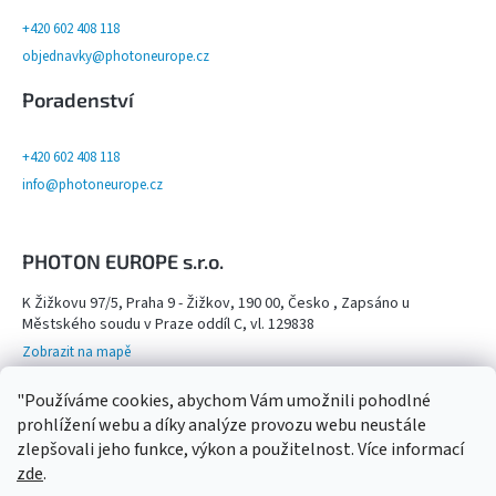
+420 602 408 118
objednavky@photoneurope.cz
Poradenství
+420 602 408 118
info@photoneurope.cz
PHOTON EUROPE s.r.o.
K Žižkovu 97/5, Praha 9 - Žižkov, 190 00, Česko , Zapsáno u
Městského soudu v Praze oddíl C, vl. 129838
Zobrazit na mapě
Otevřeno na objednání po domluvě na tel. 602 408 118 - viz více info
"Používáme cookies, abychom Vám umožnili pohodlné
Kamenný obchod,
prohlížení webu a díky analýze provozu webu neustále
zlepšovali jeho funkce, výkon a použitelnost. Více informací
zde
.