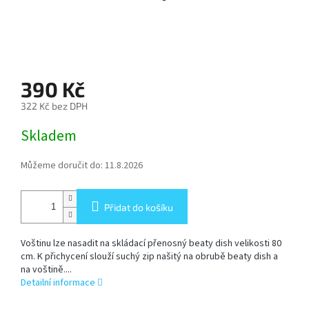
SOFTBOX
-
SOFTBOXY
PŘÍSLUŠENSTVÍ
390 Kč
STUDIOVÝCH
SVĚTEL
322 Kč bez DPH
Měrná
Skladem
cena:
SYSTÉMOVÉ
BLESKY
A
Můžeme doručit do:
11.8.2026
PŘÍSLUŠENSTVÍ
Přidat do košíku
FOTOGRAFICKÁ
POZADÍ
Voštinu lze nasadit na skládací přenosný beaty dish velikosti 80
cm. K přichycení slouží suchý zip našitý na obrubě beaty dish a
PŘÍSLUŠENSTVÍ
na voštině....
K
Detailní informace
FOTOAPARÁTŮM
A
DSLR