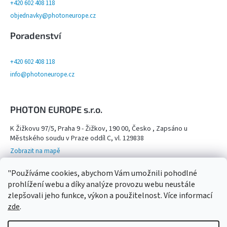
+420 602 408 118
objednavky@photoneurope.cz
Poradenství
+420 602 408 118
info@photoneurope.cz
PHOTON EUROPE s.r.o.
K Žižkovu 97/5, Praha 9 - Žižkov, 190 00, Česko , Zapsáno u
Městského soudu v Praze oddíl C, vl. 129838
Zobrazit na mapě
Otevřeno na objednání po domluvě na tel. 602 408 118 - viz více info
"Používáme cookies, abychom Vám umožnili pohodlné
Kamenný obchod,
prohlížení webu a díky analýze provozu webu neustále
zlepšovali jeho funkce, výkon a použitelnost. Více informací
zde
.