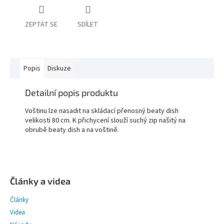
ZEPTAT SE
SDÍLET
PŘÍSLUŠENSTVÍ
FOTOSTUDIO
VÝBOJKY,
Popis
Diskuze
NÁHRADNÍ
DÍLY
A
KAZOVÉ
Detailní popis produktu
ZBOŽÍ
Voštinu lze nasadit na skládací přenosný beaty dish
velikosti 80 cm. K přichycení slouží suchý zip našitý na
Přihlášení
obrubě beaty dish a na voštině.
Z
á
p
Články a videa
a
Články
t
í
Videa