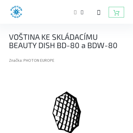
Přejít
na
NÁKUP
obsah
KOŠÍK
ZÁBLESKOVÁ
VOŠTINA KE SKLÁDACÍMU
SVĚTLA
DO
BEAUTY DISH BD-80 a BDW-80
FOTOATELIÉRU
Značka:
PHOTON EUROPE
BATERIOVÉ
ZÁBLESKY
TRVALÁ
SVĚTLA,
DAYLIGHT,
LED
SVĚTLA
RADIOVÉ
ODPALOVAČE