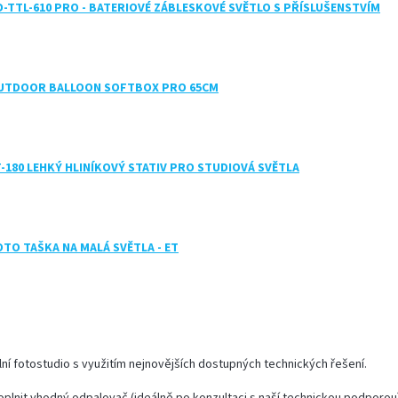
D-TTL-610 PRO - BATERIOVÉ ZÁBLESKOVÉ SVĚTLO S PŘÍSLUŠENSTVÍM
UTDOOR BALLOON SOFTBOX PRO 65CM
T-180 LEHKÝ HLINÍKOVÝ STATIV PRO STUDIOVÁ SVĚTLA
OTO TAŠKA NA MALÁ SVĚTLA - ET
lní fotostudio s využitím nejnovějších dostupných technických řešení.