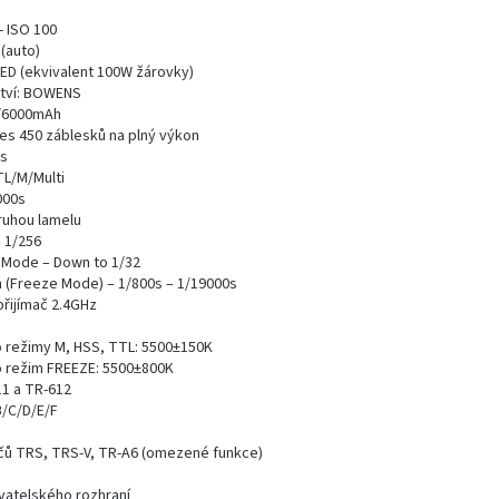
- ISO 100
(auto)
 LED (ekvivalent 100W žárovky)
ství: BOWENS
8V/6000mAh
řes 450 záblesků na plný výkon
5s
TL/M/Multi
000s
ruhou lamelu
 1/256
n Mode – Down to 1/32
n (Freeze Mode) – 1/800s – 1/19000s
přijímač 2.4GHz
o režimy M, HSS, TTL: 5500±150K
o režim FREEZE: 5500±800K
1 a TR-612
B/C/D/E/F
ačů TRS, TRS-V, TR-A6 (omezené funkce)
ivatelského rozhraní