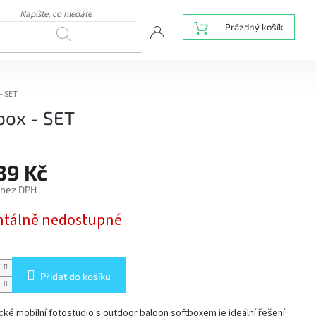
NÁKUPNÍ
Prázdný košík
HLEDAT
KOŠÍK
- SET
box - SET
39 Kč
 bez DPH
tálně nedostupné
Přidat do košíku
ické mobilní fotostudio s outdoor baloon softboxem je ideální řešení