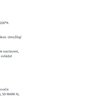
200°K.
ikon. Umožňují
de nastavení,
i ovládat
lovače:
I, 5D MARK IV,