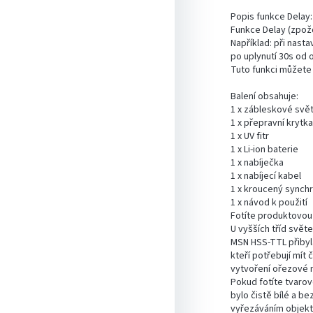
Popis funkce Delay:
Funkce Delay (zpožd
Například: při nast
po uplynutí 30s od 
Tuto funkci můžete v
Balení obsahuje:
1 x zábleskové svět
1 x přepravní krytk
1 x UV fitr
1 x Li-ion baterie
1 x nabíječka
1 x nabíjecí kabel
1 x kroucený synchr
1 x návod k použití
Fotíte produktovou 
U vyšších tříd svět
MSN HSS-TTL přibyla
kteří potřebují mít
vytvoření ořezové 
Pokud fotíte tvarov
bylo čistě bílé a b
vyřezáváním objektu