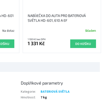
A HD-601
NABÍJEČKA DO AUTA PRO BATERIOVÁ
SVĚTLA HD-601, 610 A EF
Na dotaz
Skladem
1 100 Kč bez DPH
1 331 Kč
KOŠÍKU
DO KOŠÍKU
Doplňkové parametry
Kategorie
:
BATERIOVÁ SVĚTLA
Hmotnost
:
7 kg