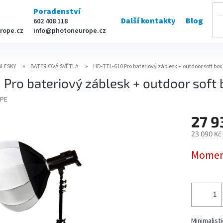
Poradenství
Další kontakty
Blog
602 408 118
rope.cz
info@photoneurope.cz
BLESKY
BATERIOVÁ SVĚTLA
HD-TTL-610 Pro bateriový záblesk + outdoor soft box 
Pro bateriový záblesk + outdoor soft 
PE
27 9
23 090 Kč
Měrná
Momen
cena:
Minimalist