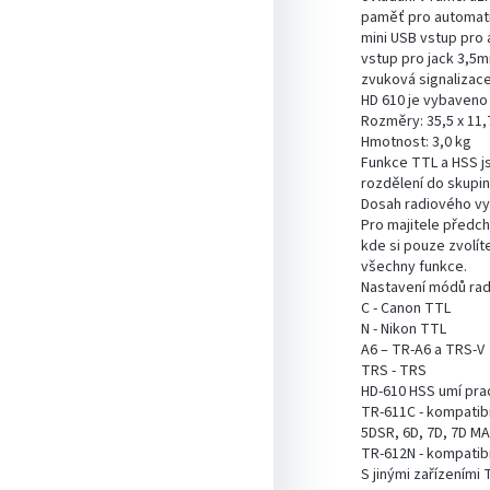
paměť pro automati
mini USB vstup pro 
vstup pro jack 3,5
zvuková signalizac
HD 610 je vybaveno
Rozměry: 35,5 x 11,7
Hmotnost: 3,0 kg
Funkce TTL a HSS js
rozdělení do skupin
Dosah radiového vys
Pro majitele předch
kde si pouze zvolíte
všechny funkce.
Nastavení módů rad
C - Canon TTL
N - Nikon TTL
A6 – TR-A6 a TRS-V
TRS - TRS
HD-610 HSS umí prac
TR-611C - kompatibil
5DSR, 6D, 7D, 7D MAR
TR-612N - kompatibi
S jinými zařízeními