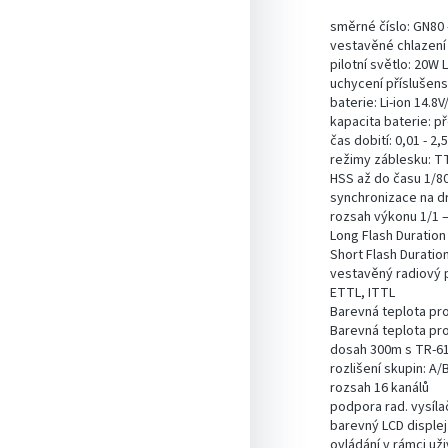
směrné číslo: GN80 
vestavěné chlazení 
pilotní světlo: 20W
uchycení příslušen
baterie: Li-ion 14.
kapacita baterie: p
čas dobití: 0,01 - 2,
režimy záblesku: T
HSS až do času 1/8
synchronizace na d
rozsah výkonu 1/1 –
Long Flash Duratio
Short Flash Duratio
vestavěný radiový 
ETTL, ITTL
Barevná teplota pr
Barevná teplota pr
dosah 300m s TR-61
rozlišení skupin: A/
rozsah 16 kanálů
podpora rad. vysíl
barevný LCD displej
ovládání v rámci už