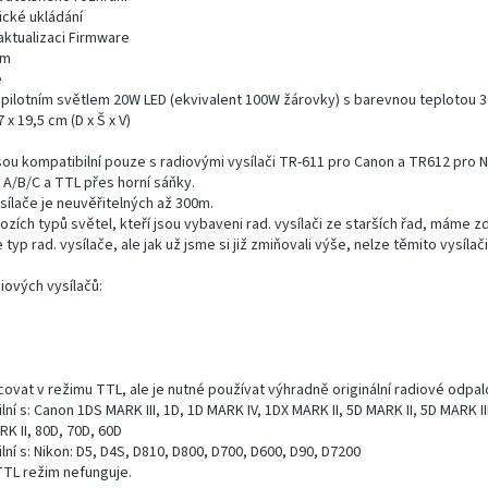
cké ukládání
aktualizaci Firmware
mm
e
 pilotním světlem 20W LED (ekvivalent 100W žárovky) s barevnou teplotou 3
 x 19,5 cm (D x Š x V)
ou kompatibilní pouze s radiovými vysílači TR-611 pro Canon a TR612 pro N
 A/B/C a TTL přes horní sáňky.
ílače je neuvěřitelných až 300m.
ozích typů světel, kteří jsou vybaveni rad. vysílači ze starších řad, máme z
 typ rad. vysílače, ale jak už jsme si již zmiňovali výše, nelze těmito vysílač
iových vysílačů:
ovat v režimu TTL, ale je nutné používat výhradně originální radiové odpa
ní s: Canon 1DS MARK III, 1D, 1D MARK IV, 1DX MARK II, 5D MARK II, 5D MARK II
K II, 80D, 70D, 60D
lní s: Nikon: D5, D4S, D810, D800, D700, D600, D90, D7200
 TTL režim nefunguje.