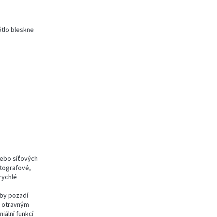
ětlo bleskne
nebo síťových
otografové,
rychlé
aby pozadí
u otravným
iální funkcí