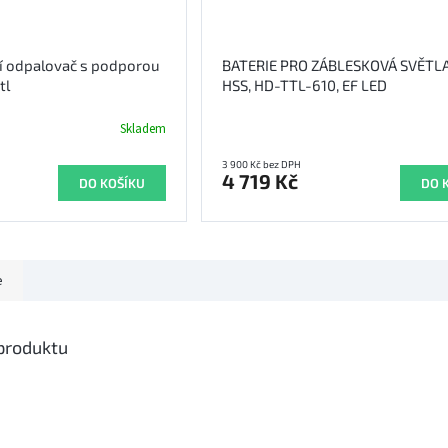
í odpalovač s podporou
BATERIE PRO ZÁBLESKOVÁ SVĚTL
tl
HSS, HD-TTL-610, EF LED
Skladem
3 900 Kč bez DPH
4 719 Kč
DO KOŠÍKU
DO 
e
 produktu