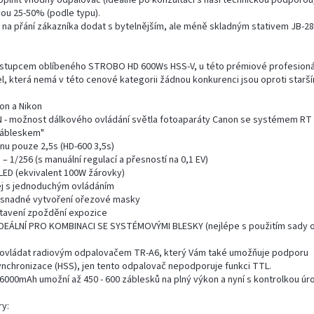
oplnit vhodný odpalovač (ideálně po konzultaci s naší technickou podporou)
vou 25-50% (podle typu).
t na přání zákazníka dodat s bytelnějším, ale méně skladným stativem JB-28
stupcem oblíbeného STROBO HD 600Ws HSS-V, u této prémiové profesionál
, která nemá v této cenové kategorii žádnou konkurenci jsou oproti starš
on a Nikon
- možnost dálkového ovládání světla fotoaparáty Canon se systémem RT
zábleskem"
onu pouze 2,5s (HD-600 3,5s)
– 1/256 (s manuální regulací a přesností na 0,1 EV)
W LED (ekvivalent 100W žárovky)
lej s jednoduchým ovládáním
 snadné vytvoření ořezové masky
stavení zpoždění expozice
IDEÁLNÍ PRO KOMBINACI SE SYSTÉMOVÝMI BLESKY (nejlépe s použitím sady 
 ovládat radiovým odpalovačem TR-A6, který Vám také umožňuje podporu
ynchronizace (HSS), jen tento odpalovač nepodporuje funkci TTL.
V/6000mAh umožní až 450 - 600 záblesků na plný výkon a nyní s kontrolkou úr
y: