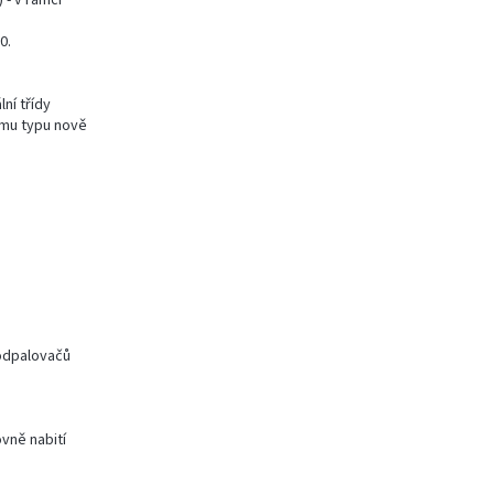
 - v rámci
0.
ní třídy
ímu typu nově
odpalovačů
ovně nabití