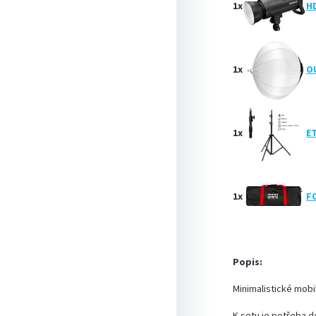
1x
H
1x
O
1x
E
1x
F
Popis:
Minimalistické mobi