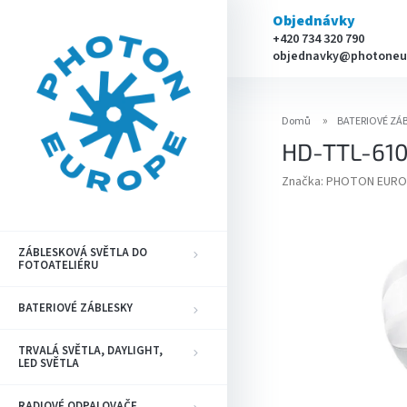
Přejít
Objednávky
na
+420 734 320 790
obsah
objednavky@photoneu
Domů
BATERIOVÉ ZÁ
HD-TTL-610 
Značka:
PHOTON EURO
ZÁBLESKOVÁ SVĚTLA DO
FOTOATELIÉRU
BATERIOVÉ ZÁBLESKY
TRVALÁ SVĚTLA, DAYLIGHT,
LED SVĚTLA
RADIOVÉ ODPALOVAČE