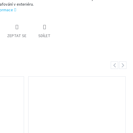
afování v exteriéru.
nformace
ZEPTAT SE
SDÍLET
Previous
Next