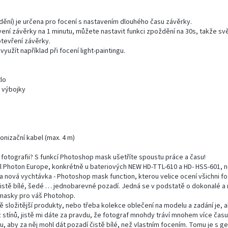
ění) je určena pro focení s nastavením dlouhého času závěrky.
avení závěrky na 1 minutu, můžete nastavit funkci zpoždění na 30s, takže sv
otevření závěrky.
yužít například při focení light-paintingu.
lo
a výbojky
onizační kabel (max. 4 m)
fotografii? S funkcí Photoshop mask ušetříte spoustu práce a času!
el Photon Europe, konkrétně u bateriových NEW HD-TTL-610 a HD- HSS-601, 
 nová vychtávka - Photoshop mask function, kterou velice ocení všichni f
 čistě bílé, šedé … jednobarevné pozadí. Jedná se v podstatě o dokonalé a 
masky pro váš Photohop.
ě složitější produkty, nebo třeba kolekce oblečení na modelu a zadání je, 
ez stínů, jistě mi dáte za pravdu, že fotograf mnohdy tráví mnohem více čas
, aby za něj mohl dát pozadí čistě bílé, než vlastním focením. Tomu je s gen