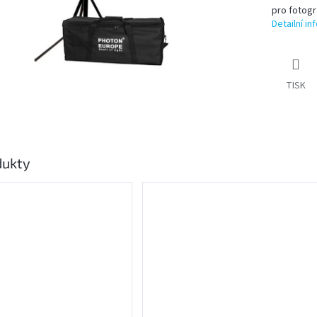
pro fotogr
Detailní i
TISK
dukty