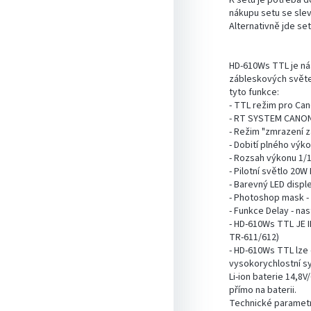
K setu je potřeba d
nákupu setu se sle
Alternativně jde se
HD-610Ws TTL je ná
zábleskových světel
tyto funkce:
- TTL režim pro Can
- RT SYSTEM CANON 
- Režim "zmrazení 
- Dobití plného výk
- Rozsah výkonu 1/1 
- Pilotní světlo 20
- Barevný LED disp
- Photoshop mask -
- Funkce Delay - na
- HD-610Ws TTL JE 
TR-611/612)
- HD-610Ws TTL lze
vysokorychlostní s
Li-ion baterie 14,8
přímo na baterii.
Technické parametr