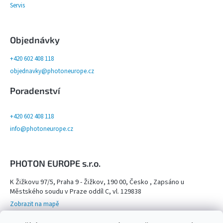
Servis
Objednávky
+420 602 408 118
objednavky@photoneurope.cz
Poradenství
+420 602 408 118
info@photoneurope.cz
PHOTON EUROPE s.r.o.
K Žižkovu 97/5, Praha 9 - Žižkov, 190 00, Česko , Zapsáno u
Městského soudu v Praze oddíl C, vl. 129838
Zobrazit na mapě
Otevřeno na objednání po domluvě na tel. 602 408 118 - viz více info