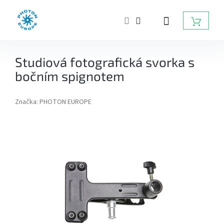
Přejít
na
NÁKUP
obsah
KOŠÍK
ZÁBLESKOVÁ
Studiová fotografická svorka s
SVĚTLA
DO
bočním spignotem
FOTOATELIÉRU
Značka:
PHOTON EUROPE
BATERIOVÉ
ZÁBLESKY
TRVALÁ
SVĚTLA,
DAYLIGHT,
LED
SVĚTLA
RADIOVÉ
ODPALOVAČE