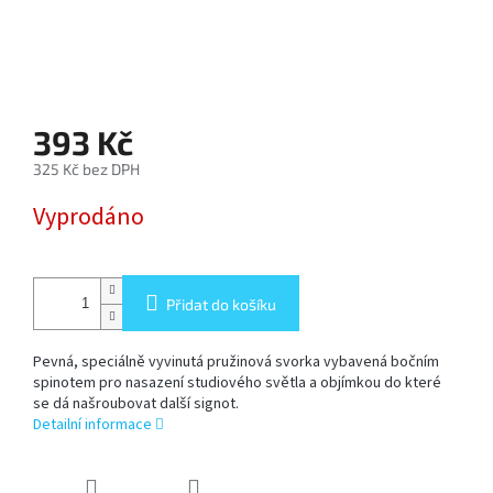
SOFTBOX
-
SOFTBOXY
PŘÍSLUŠENSTVÍ
393 Kč
STUDIOVÝCH
SVĚTEL
325 Kč bez DPH
Měrná
Vyprodáno
cena:
SYSTÉMOVÉ
BLESKY
A
PŘÍSLUŠENSTVÍ
Přidat do košíku
FOTOGRAFICKÁ
POZADÍ
Pevná, speciálně vyvinutá pružinová svorka vybavená bočním
spinotem pro nasazení studiového světla a objímkou do které
se dá našroubovat další signot.
PŘÍSLUŠENSTVÍ
Detailní informace
K
FOTOAPARÁTŮM
A
DSLR