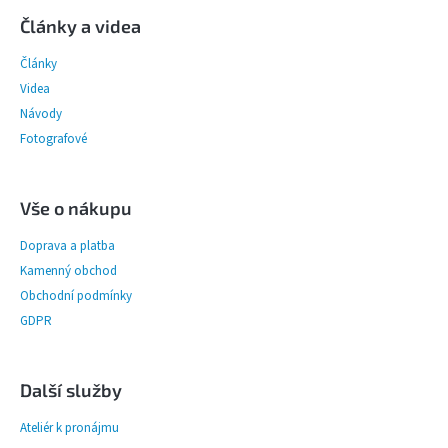
á
p
Články a videa
a
Články
t
í
Videa
Návody
Fotografové
Vše o nákupu
Doprava a platba
Kamenný obchod
Obchodní podmínky
GDPR
Další služby
Ateliér k pronájmu