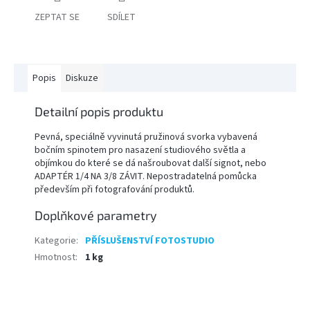
ZEPTAT SE
SDÍLET
PŘÍSLUŠENSTVÍ
FOTOSTUDIO
Popis
Diskuze
VÝBOJKY,
NÁHRADNÍ
DÍLY
Detailní popis produktu
A
KAZOVÉ
ZBOŽÍ
Pevná, speciálně vyvinutá pružinová svorka vybavená
bočním spinotem pro nasazení studiového světla a
objímkou do které se dá našroubovat další signot, nebo
ADAPTÉR 1/4 NA 3/8 ZÁVIT. Nepostradatelná pomůcka
Přihlášení
především při fotografování produktů.
Doplňkové parametry
Kategorie
:
PŘÍSLUŠENSTVÍ FOTOSTUDIO
Hmotnost
:
1 kg
Z