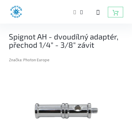
Přejít
na
NÁKUP
obsah
KOŠÍK
ZÁBLESKOVÁ
Spignot AH - dvoudílný adaptér,
SVĚTLA
DO
přechod 1/4" - 3/8" závit
FOTOATELIÉRU
Značka:
Photon Europe
BATERIOVÉ
ZÁBLESKY
TRVALÁ
SVĚTLA,
DAYLIGHT,
LED
SVĚTLA
RADIOVÉ
ODPALOVAČE