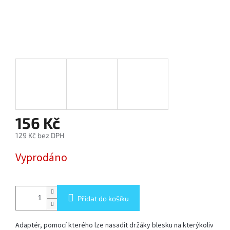
SOFTBOX
-
SOFTBOXY
PŘÍSLUŠENSTVÍ
STUDIOVÝCH
SVĚTEL
SYSTÉMOVÉ
BLESKY
156 Kč
A
PŘÍSLUŠENSTVÍ
129 Kč bez DPH
Měrná
Vyprodáno
FOTOGRAFICKÁ
cena:
POZADÍ
PŘÍSLUŠENSTVÍ
Přidat do košíku
K
FOTOAPARÁTŮM
A
DSLR
Adaptér, pomocí kterého lze nasadit držáky blesku na kterýkoliv