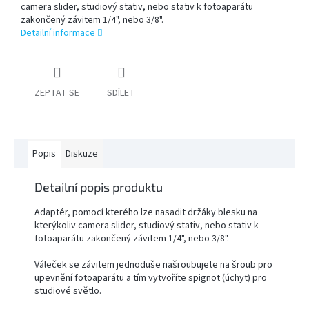
camera slider, studiový stativ, nebo stativ k fotoaparátu
zakončený závitem 1/4", nebo 3/8".
Detailní informace
PŘÍSLUŠENSTVÍ
FOTOSTUDIO
VÝBOJKY,
ZEPTAT SE
SDÍLET
NÁHRADNÍ
DÍLY
A
KAZOVÉ
ZBOŽÍ
Popis
Diskuze
Přihlášení
Detailní popis produktu
Adaptér, pomocí kterého lze nasadit držáky blesku na
kterýkoliv camera slider, studiový stativ, nebo stativ k
fotoaparátu zakončený závitem 1/4", nebo 3/8".
Váleček se závitem jednoduše našroubujete na šroub pro
upevnění fotoaparátu a tím vytvoříte spignot (úchyt) pro
studiové světlo.