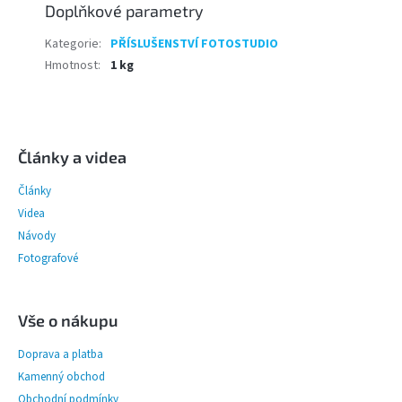
Doplňkové parametry
Kategorie
:
PŘÍSLUŠENSTVÍ FOTOSTUDIO
Hmotnost
:
1 kg
Z
á
p
Články a videa
a
Články
t
í
Videa
Návody
Fotografové
Vše o nákupu
Doprava a platba
Kamenný obchod
Obchodní podmínky