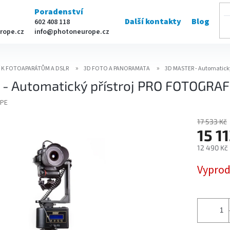
Poradenství
Další kontakty
Blog
602 408 118
rope.cz
info@photoneurope.cz
Í K FOTOAPARÁTŮM A DSLR
3D FOTO A PANORAMATA
3D MASTER - Automatic
- Automatický přístroj PRO FOTOGR
PE
17 533 Kč
15 1
12 490 Kč
Měrná
Vypro
cena: