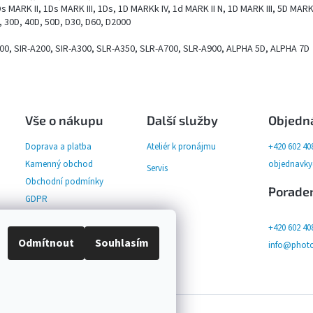
 MARK II, 1Ds MARK III, 1Ds, 1D MARKk IV, 1d MARK II N, 1D MARK III, 5D MARK I
, 30D, 40D, 50D, D30, D60, D2000
00, SIR-A200, SIR-A300, SLR-A350, SLR-A700, SLR-A900, ALPHA 5D, ALPHA 7D
Vše o nákupu
Další služby
Objedn
Doprava a platba
Ateliér k pronájmu
+420 602 40
Kamenný obchod
objednavk
Servis
Obchodní podmínky
Porade
GDPR
+420 602 40
Odmítnout
Souhlasím
info@photo