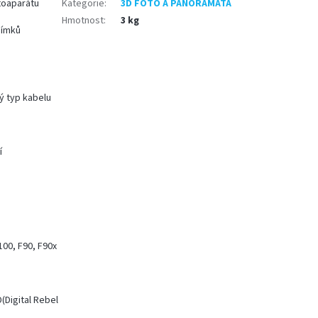
otoaparátu
Kategorie
:
3D FOTO A PANORAMATA
Hmotnost
:
3 kg
nímků
ý typ kabelu
í
100, F90, F90x
D(Digital Rebel