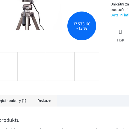
Unikátní z
pootočení 
Detailní i
17 533 KČ
–13 %
TISK
jící soubory (1)
Diskuze
 produktu