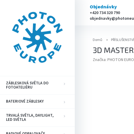
Přejít
Objednávky
na
+420 734 320 790
obsah
objednavky@photoneu
Domů
PŘÍSLUŠENSTV
3D MASTER 
Značka:
PHOTON EURO
ZÁBLESKOVÁ SVĚTLA DO
FOTOATELIÉRU
BATERIOVÉ ZÁBLESKY
TRVALÁ SVĚTLA, DAYLIGHT,
LED SVĚTLA
RADIOVÉ ODPALOVAČE