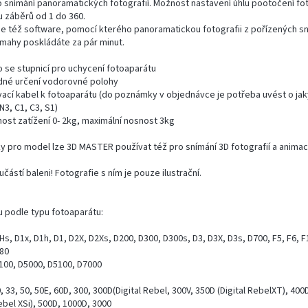
ro snímání panoramatických fotografií. Možnost nastavení úhlu pootočení f
 záběrů od 1 do 360.
je též software, pomocí kterého panoramatickou fotografii z pořízených s
mahy poskládáte za pár minut.
 se stupnicí pro uchycení fotoaparátu
dné určení vodorovné polohy
ací kabel k fotoaparátu (do poznámky v objednávce je potřeba uvést o jak
N3, C1, C3, S1)
st zatížení 0- 2kg, maximální nosnost 3kg
ky pro model lze 3D MASTER používat též pro snímání 3D fotografií a animac
částí baleni! Fotografie s ním je pouze ilustrační.
u podle typu fotoaparátu:
Hs, D1x, D1h, D1, D2X, D2Xs, D200, D300, D300s, D3, D3X, D3s, D700, F5, F6, F
D80
3100, D5000, D5100, D7000
 33, 50, 50E, 60D, 300, 300D(Digital Rebel, 300V, 350D (Digital RebelXT), 400
Rebel XSi), 500D, 1000D, 3000