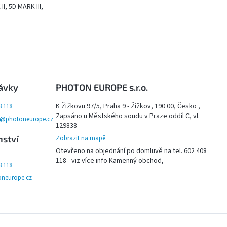
I, 5D MARK III,
ávky
PHOTON EUROPE s.r.o.
K Žižkovu 97/5, Praha 9 - Žižkov, 190 00, Česko ,
8 118
Zapsáno u Městského soudu v Praze oddíl C, vl.
y@photoneurope.cz
129838
nství
Zobrazit na mapě
Otevřeno na objednání po domluvě na tel. 602 408
118 - viz více info Kamenný obchod,
8 118
neurope.cz