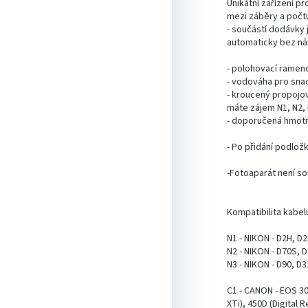
Unikátní zařízení p
mezi záběry a počtu
- součástí dodávky 
automaticky bez ná
- polohovací rameno
- vodováha pro sna
- kroucený propojov
máte zájem N1, N2, 
- doporučená hmotno
- Po přidání podlož
-Fotoaparát není sou
Kompatibilita kabel
N1 - NIKON - D2H, D2
N2 - NIKON - D70S, 
N3 - NIKON - D90, D
C1 - CANON - EOS 30,
XTi), 450D (Digital 