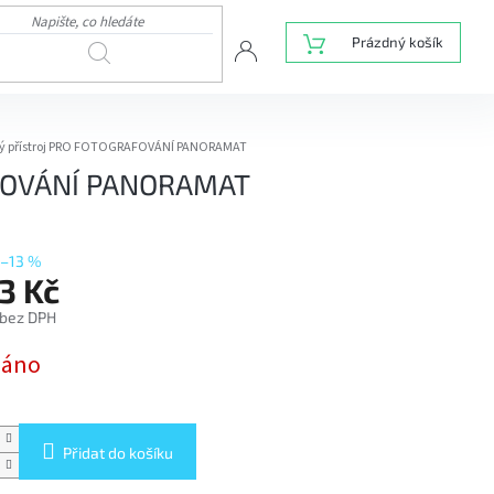
NÁKUPNÍ
Prázdný košík
HLEDAT
KOŠÍK
ký přístroj PRO FOTOGRAFOVÁNÍ PANORAMAT
AFOVÁNÍ PANORAMAT
–13 %
13 Kč
 bez DPH
dáno
Přidat do košíku