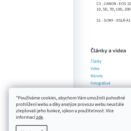
C3 - CANON - EOS 1Ds
1D, 5D, 7D, 10D, 20D
S1 - SONY - DSLR-A1
Z
á
p
Články a videa
a
Články
t
í
Videa
Návody
Fotografové
"Používáme cookies, abychom Vám umožnili pohodlné
prohlížení webu a díky analýze provozu webu neustále
zlepšovali jeho funkce, výkon a použitelnost. Více
informací
zde
.